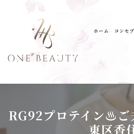
ホーム
コンセ
ONE+
無添
温泉
プロ
馬油
RG92プロテイン♨️
洗剤
東区香