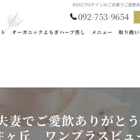
RG92プロテイン♨️ご夫妻でご愛
092-753-9654
プト
オーガニックよもぎハーブ蒸し
メニュー
取り扱い
BEAUTYの特徴
加商品
藻
テイン
ご夫妻でご愛飲ありがと
住ヶ丘 ワンプラスビュ