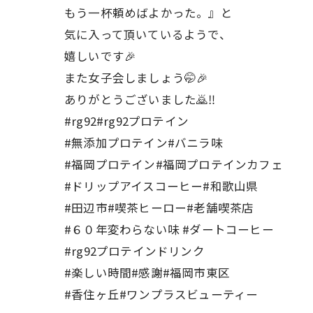
もう一杯頼めばよかった。』と
気に入って頂いているようで、
嬉しいです🎉
また女子会しましょう🤭🎉
ありがとうございました🙇‼️
#rg92#rg92プロテイン
#無添加プロテイン#バニラ味
#福岡プロテイン#福岡プロテインカフェ
#ドリップアイスコーヒー#和歌山県
#田辺市#喫茶ヒーロー#老舗喫茶店
#６０年変わらない味 #ダートコーヒー
#rg92プロテインドリンク
#楽しい時間#感謝#福岡市東区
#香住ヶ丘#ワンプラスビューティー