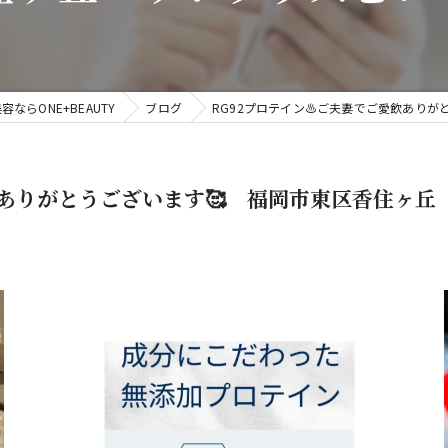
容ならONE+BEAUTY
ブログ
RG92プロテイン♨️ご夫妻でご愛飲あり
飲ありがとうございます🥰 福岡市東区香住ヶ