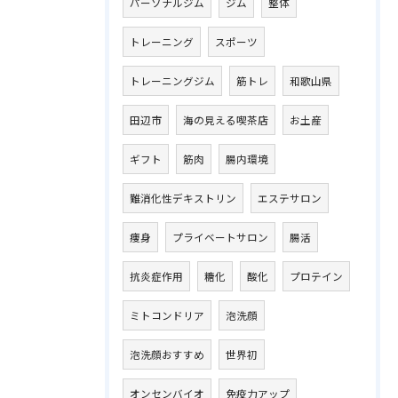
パーソナルジム
ジム
整体
トレーニング
スポーツ
トレーニングジム
筋トレ
和歌山県
田辺市
海の見える喫茶店
お土産
ギフト
筋肉
腸内環境
難消化性デキストリン
エステサロン
痩身
プライベートサロン
腸活
抗炎症作用
糖化
酸化
プロテイン
ミトコンドリア
泡洗顔
泡洗顔おすすめ
世界初
オンセンバイオ
免疫力アップ