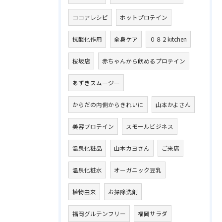
ココアレシピ
ホットプロテイン
抗酸化作用
全身ケア
０８２kitchen
桜坂店
赤ちゃんから飲めるプロテイン
あずきスムージー
からだの内側からきれいに
山本かよさん
美容プロテイン
スモールビジネス
温泉化粧品
山本カヨさん
ご来店
温泉化粧水
オーガニック豆乳
植物由来
お掃除洗剤
福岡グルテンフリー
福岡サラダ