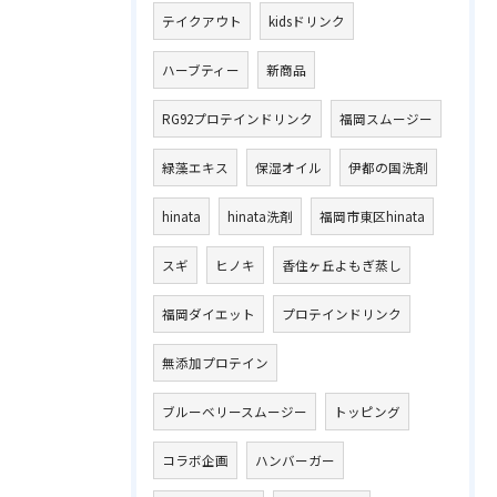
テイクアウト
kidsドリンク
ハーブティー
新商品
RG92プロテインドリンク
福岡スムージー
緑藻エキス
保湿オイル
伊都の国洗剤
hinata
hinata洗剤
福岡市東区hinata
スギ
ヒノキ
香住ヶ丘よもぎ蒸し
福岡ダイエット
プロテインドリンク
無添加プロテイン
ブルーベリースムージー
トッピング
コラボ企画
ハンバーガー