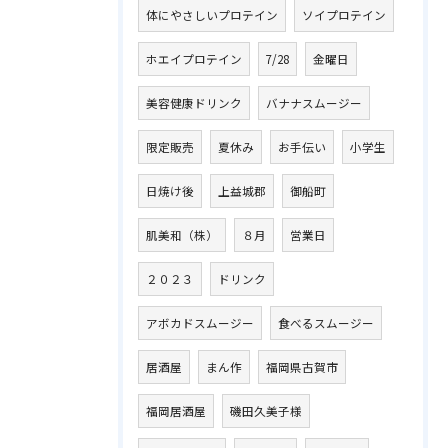
体にやさしいプロテイン
ソイプロテイン
ホエイプロテイン
7/28
金曜日
美容健康ドリンク
バナナスムージー
限定販売
夏休み
お手伝い
小学生
日焼け後
上益城郡
御船町
肌美和（株）
８月
営業日
２０２３
ドリンク
アボカドスムージー
食べるスムージー
居酒屋
まん作
福岡県古賀市
福岡居酒屋
磯田久美子様