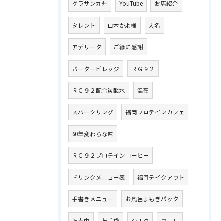
グラサン九州
YouTube
お店紹介
タレント
山本かよ様
大名
アデリータ
ご縁に感謝
バータービレッジ
ＲＧ９２
ＲＧ９２配合炭酸水
温藻
スパークリング
福岡プロテインカフェ
60年変わらな味
ＲＧ９２プロテインコーヒー
ドリンクメニュー表
福岡テイクアウト
手書きメニュー
お風呂よもぎパック
販売中
革手袋
シルク
ウール