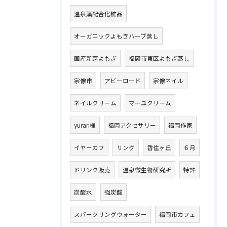
温泉藻配合化粧品
オーガニックよもぎハーブ蒸し
国産新芽よもぎ
福岡市東区よもぎ蒸し
宗像市
アビーロード
宗像ネイル
ネイルクリーム
マーユクリーム
yurari様
福岡アクセサリー
福岡作家
イヤーカフ
リング
香住ヶ丘
６月
ドリンク販売
温泉微生物研究所
特許
炭酸水
強炭酸
スパークリングウォーター
福岡市カフェ