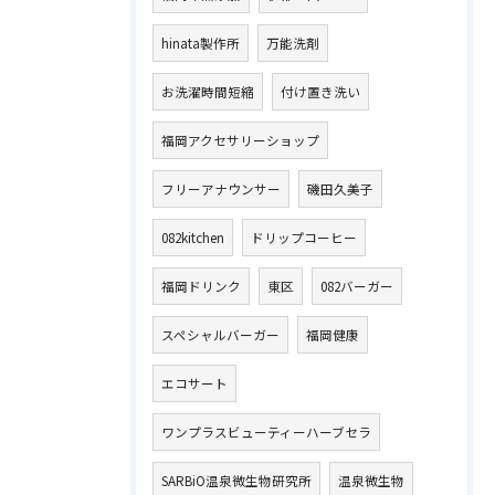
hinata製作所
万能洗剤
お洗濯時間短縮
付け置き洗い
福岡アクセサリーショップ
フリーアナウンサー
磯田久美子
082kitchen
ドリップコーヒー
福岡ドリンク
東区
082バーガー
スペシャルバーガー
福岡健康
エコサート
ワンプラスビューティーハーブセラ
SARBiO温泉微生物研究所
温泉微生物