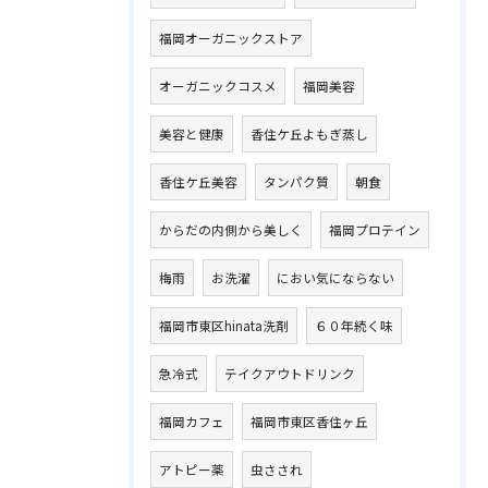
福岡オーガニックストア
オーガニックコスメ
福岡美容
美容と健康
香住ケ丘よもぎ蒸し
香住ケ丘美容
タンパク質
朝食
からだの内側から美しく
福岡プロテイン
梅雨
お洗濯
におい気にならない
福岡市東区hinata洗剤
６０年続く味
急冷式
テイクアウトドリンク
福岡カフェ
福岡市東区香住ヶ丘
アトピー薬
虫さされ