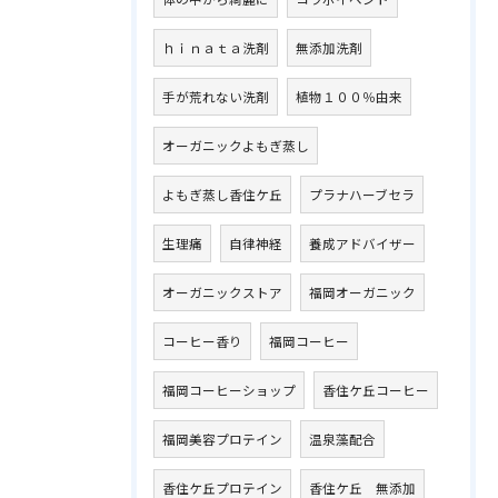
ｈｉｎａｔａ洗剤
無添加洗剤
手が荒れない洗剤
植物１００％由来
オーガニックよもぎ蒸し
よもぎ蒸し香住ケ丘
プラナハーブセラ
生理痛
自律神経
養成アドバイザー
オーガニックストア
福岡オーガニック
コーヒー香り
福岡コーヒー
福岡コーヒーショップ
香住ケ丘コーヒー
福岡美容プロテイン
温泉藻配合
香住ケ丘プロテイン
香住ケ丘 無添加