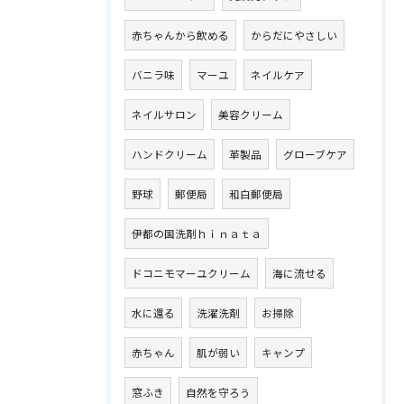
赤ちゃんから飲める
からだにやさしい
バニラ味
マーユ
ネイルケア
ネイルサロン
美容クリーム
ハンドクリーム
革製品
グローブケア
野球
郵便局
和白郵便局
伊都の国洗剤ｈｉｎａｔａ
ドコニモマーユクリーム
海に流せる
水に還る
洗濯洗剤
お掃除
赤ちゃん
肌が弱い
キャンプ
窓ふき
自然を守ろう