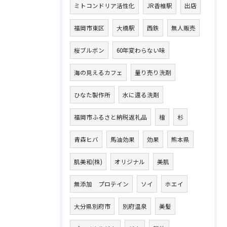
ミトコンドリア活性化
JR香椎駅
出店
福岡市東区
大橋駅
西鉄
無人販売
桜ブルボン
60年変わらない味
海の見えるカフェ
量り売り洗剤
ひなた製作所
水に還る洗剤
福岡市ふるさと納税返礼品
檜
杉
青森ヒバ
馬油効果
効果
熊本県
肌美和(株)
オリジナル
美肌
無添加 プロテイン
ソイ
ホエイ
大分県別府市
別府温泉
美髪