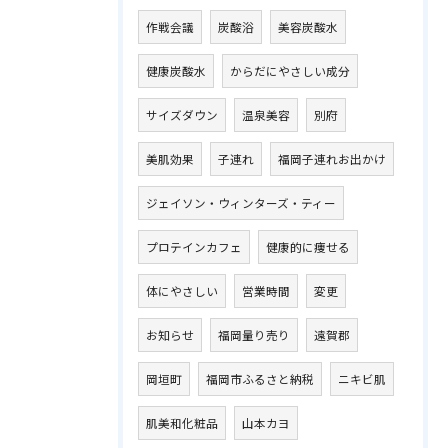
作戦会議
炭酸浴
美容炭酸水
健康炭酸水
からだにやさしい成分
サイズダウン
温泉美容
別府
美肌効果
子連れ
福岡子連れお出かけ
ジェイソン・ウィンターズ・ティー
プロテインカフェ
健康的に痩せる
体にやさしい
営業時間
変更
お知らせ
福岡量り売り
遠賀郡
岡垣町
福岡市ふるさと納税
ニキビ肌
肌美和化粧品
山本カヨ