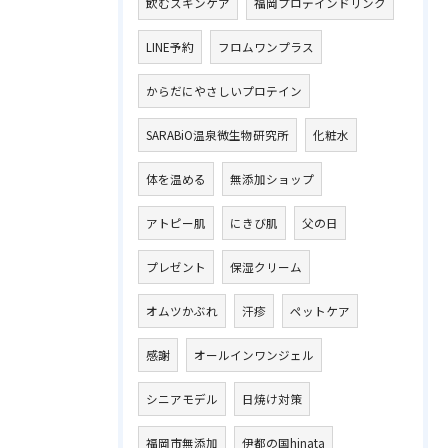
飲むスキンケア
福岡プロテインドリンク
LINE予約
フロムワンプラス
からだにやさしいプロテイン
SARABiO温泉微生物研究所
化粧水
体を温める
無添加ショップ
アトピー肌
にきび肌
父の日
プレゼント
保湿クリーム
オムツかぶれ
汗疹
ペットケア
感謝
オールインワンジェル
シニアモデル
日焼け対策
福岡市無添加
伊都の国hinata