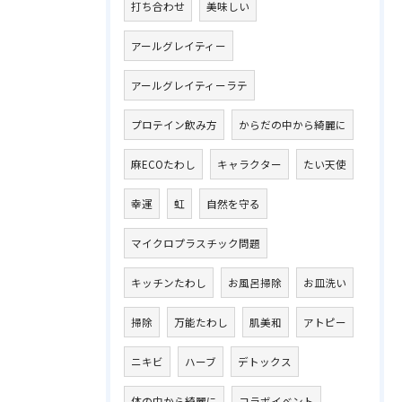
打ち合わせ
美味しい
アールグレイティー
アールグレイティーラテ
プロテイン飲み方
からだの中から綺麗に
麻ECOたわし
キャラクター
たい天使
幸運
虹
自然を守る
マイクロプラスチック問題
キッチンたわし
お風呂掃除
お皿洗い
掃除
万能たわし
肌美和
アトピー
ニキビ
ハーブ
デトックス
体の中から綺麗に
コラボイベント