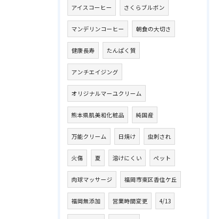
アイスコーヒー
さくらブルボン
マンデリンコーヒー
朝食の大切さ
健康長寿
たんぱく質
アンチエイジング
オリジナルマーユクリーム
熊本県肌美和化粧品
純国産
万能クリーム
日焼け
虫刺され
火傷
夏
溶けにくい
ペット
肉球マッサージ
福岡市東区香住ケ丘
福岡無添加
営業時間変更
4/13