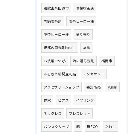
和歌山県田辺市
老舗喫茶店
老舗喫茶店
喫茶ヒーロー様
喫茶ヒーロー様
量り売り
伊都の国洗剤hinata
糸島
お洗濯でsdgS
海に還る洗剤
福岡市
ふるさと納税返礼品
アクセサリー
アクセサリーショップ
委託販売
yurari
作家
ピアス
イヤリング
ネックレス
ブレスレット
バンスクリップ
麻
麻ECO
たわし