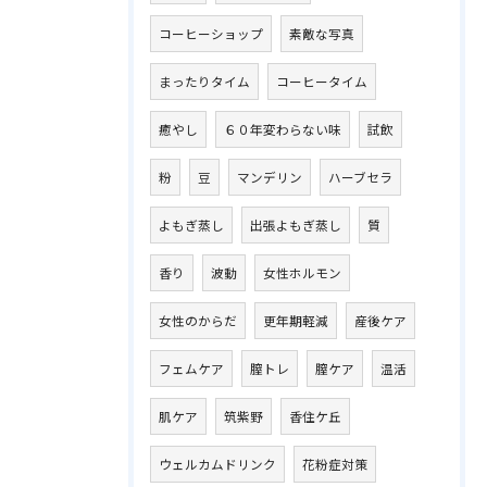
コーヒーショップ
素敵な写真
まったりタイム
コーヒータイム
癒やし
６０年変わらない味
試飲
粉
豆
マンデリン
ハーブセラ
よもぎ蒸し
出張よもぎ蒸し
質
香り
波動
女性ホルモン
女性のからだ
更年期軽減
産後ケア
フェムケア
膣トレ
膣ケア
温活
肌ケア
筑紫野
香住ケ丘
ウェルカムドリンク
花粉症対策