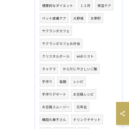
健康的なダイエット
１２月
保湿ケア
ペット皮膚ケア
大野城
太宰府
サクランボカフェ
サクランボカフェお弁当
クリスタルボール
wishリスト
チャクラ
からだにやさしいご飯
手作り
塩麹
レシピ
手作りデザート
お豆腐レシピ
お豆腐スムージー
忘年会
磯田久美子さん
ドリンクチケット