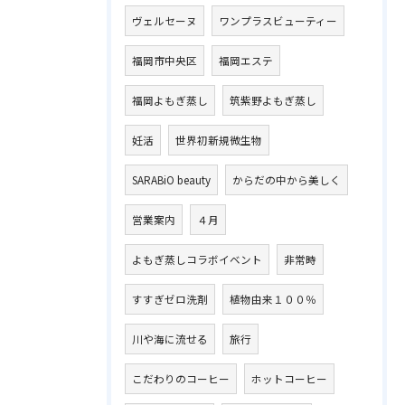
ヴェルセーヌ
ワンプラスビューティー
福岡市中央区
福岡エステ
福岡よもぎ蒸し
筑紫野よもぎ蒸し
妊活
世界初新規微生物
SARABiO beauty
からだの中から美しく
営業案内
４月
よもぎ蒸しコラボイベント
非常時
すすぎゼロ洗剤
植物由来１００％
川や海に流せる
旅行
こだわりのコーヒー
ホットコーヒー