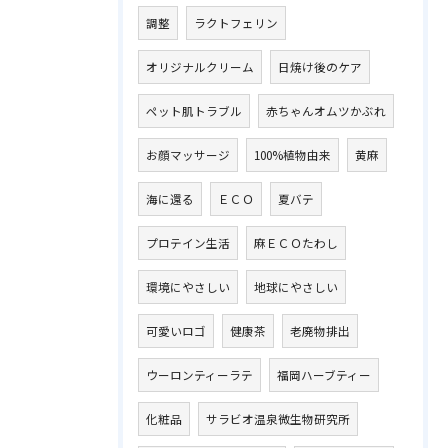
調整
ラクトフェリン
オリジナルクリーム
日焼け後のケア
ペット肌トラブル
赤ちゃんオムツかぶれ
お顔マッサージ
100%植物由来
黄麻
海に還る
ＥＣＯ
夏バテ
プロテイン生活
麻ＥＣＯたわし
環境にやさしい
地球にやさしい
可愛いロゴ
健康茶
老廃物排出
ウーロンティーラテ
福岡ハーブティー
化粧品
サラビオ温泉微生物研究所