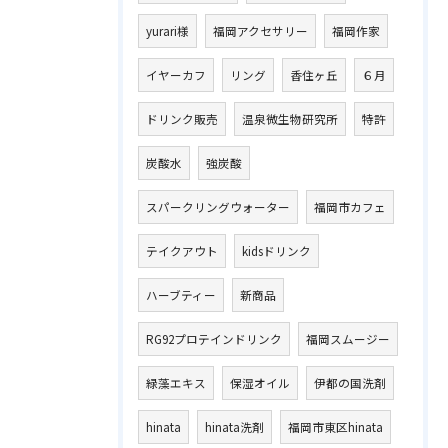
yurari様
福岡アクセサリー
福岡作家
イヤーカフ
リング
香住ヶ丘
６月
ドリンク販売
温泉微生物研究所
特許
炭酸水
強炭酸
スパークリングウォーター
福岡市カフェ
テイクアウト
kidsドリンク
ハーブティー
新商品
RG92プロテインドリンク
福岡スムージー
緑藻エキス
保湿オイル
伊都の国洗剤
hinata
hinata洗剤
福岡市東区hinata