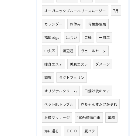
オーガニックブルーベリースムージー
7月
カレンダー
お休み
青葉郵便局
福岡sdgs
出会い
ご縁
一周年
中央区
渡辺通
ヴェールセーヌ
痩身エステ
美肌エステ
ダメージ
調整
ラクトフェリン
オリジナルクリーム
日焼け後のケア
ペット肌トラブル
赤ちゃんオムツかぶれ
お顔マッサージ
100%植物由来
黄麻
海に還る
ＥＣＯ
夏バテ