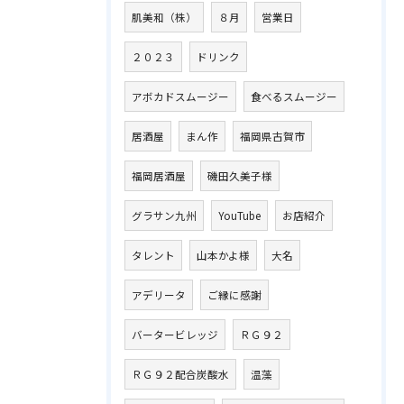
肌美和（株）
８月
営業日
２０２３
ドリンク
アボカドスムージー
食べるスムージー
居酒屋
まん作
福岡県古賀市
福岡居酒屋
磯田久美子様
グラサン九州
YouTube
お店紹介
タレント
山本かよ様
大名
アデリータ
ご縁に感謝
バータービレッジ
ＲＧ９２
ＲＧ９２配合炭酸水
温藻