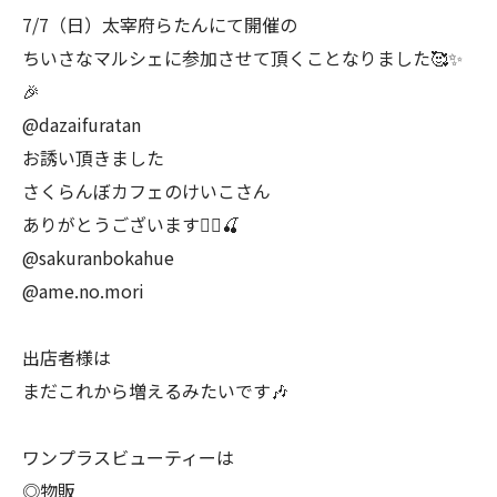
7/7（日）太宰府らたんにて開催の
ちいさなマルシェに参加させて頂くことなりました🥰✨
🎉
@dazaifuratan
お誘い頂きました
さくらんぼカフェのけいこさん
ありがとうございます🙇‍♀️🍒
@sakuranbokahue
@ame.no.mori
出店者様は
まだこれから増えるみたいです🎶
ワンプラスビューティーは
◎物販