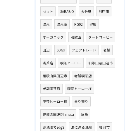
セット
SARABiO
大分県
別府市
温泉
温泉藻
RG92
健康
オーガニック
和歌山
ダートコーヒー
田辺
SDGs
フェアトレード
老舗
喫茶店
喫茶ヒーロー
和歌山県田辺市
和歌山県田辺市
老舗喫茶店
老舗喫茶店
喫茶ヒーロー様
喫茶ヒーロー様
量り売り
伊都の国洗剤hinata
糸島
お洗濯でsdgS
海に還る洗剤
福岡市