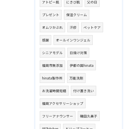
アトピー肌
にきび肌
父の日
プレゼント
保湿クリーム
オムツかぶれ
汗疹
ペットケア
感謝
オールインワンジェル
シニアモデル
日焼け対策
福岡市無添加
伊都の国hinata
hinata製作所
万能洗剤
お洗濯時間短縮
付け置き洗い
福岡アクセサリーショップ
フリーアナウンサー
磯田久美子
082kitchen
ドリップコーヒー