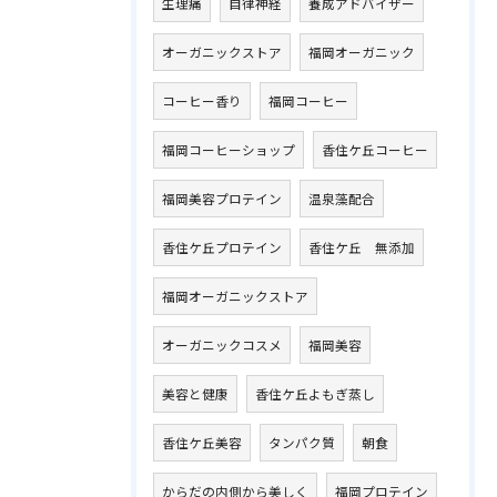
生理痛
自律神経
養成アドバイザー
オーガニックストア
福岡オーガニック
コーヒー香り
福岡コーヒー
福岡コーヒーショップ
香住ケ丘コーヒー
福岡美容プロテイン
温泉藻配合
香住ケ丘プロテイン
香住ケ丘 無添加
福岡オーガニックストア
オーガニックコスメ
福岡美容
美容と健康
香住ケ丘よもぎ蒸し
香住ケ丘美容
タンパク質
朝食
からだの内側から美しく
福岡プロテイン