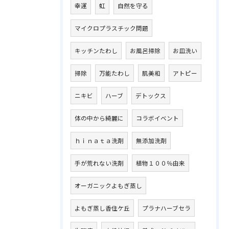
幸運
虹
自然を守る
マイクロプラスチック問題
キッチンたわし
お風呂掃除
お皿洗い
掃除
万能たわし
肌美和
アトピー
ニキビ
ハーブ
デトックス
体の中から綺麗に
コラボイベント
ｈｉｎａｔａ洗剤
無添加洗剤
手が荒れない洗剤
植物１００％由来
オーガニックよもぎ蒸し
よもぎ蒸し香住ケ丘
プラナハーブセラ