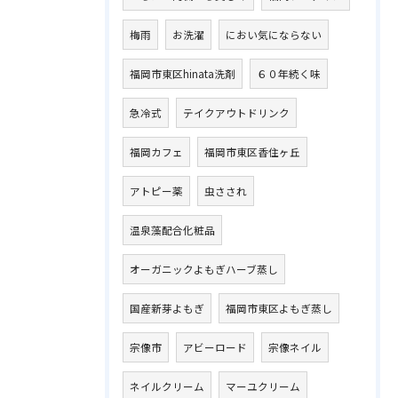
梅雨
お洗濯
におい気にならない
福岡市東区hinata洗剤
６０年続く味
急冷式
テイクアウトドリンク
福岡カフェ
福岡市東区香住ヶ丘
アトピー薬
虫さされ
温泉藻配合化粧品
オーガニックよもぎハーブ蒸し
国産新芽よもぎ
福岡市東区よもぎ蒸し
宗像市
アビーロード
宗像ネイル
ネイルクリーム
マーユクリーム