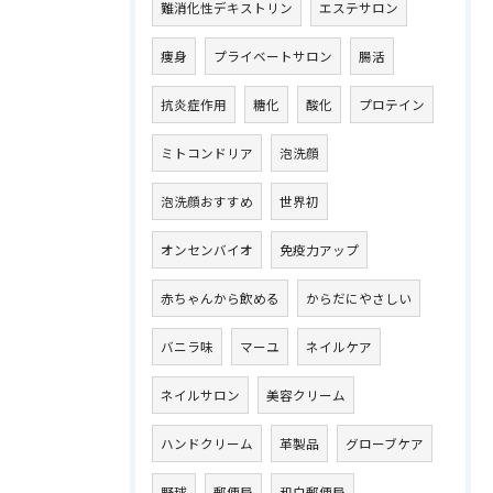
難消化性デキストリン
エステサロン
痩身
プライベートサロン
腸活
抗炎症作用
糖化
酸化
プロテイン
ミトコンドリア
泡洗顔
泡洗顔おすすめ
世界初
オンセンバイオ
免疫力アップ
赤ちゃんから飲める
からだにやさしい
バニラ味
マーユ
ネイルケア
ネイルサロン
美容クリーム
ハンドクリーム
革製品
グローブケア
野球
郵便局
和白郵便局