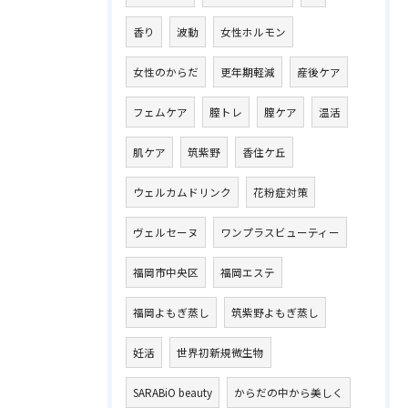
香り
波動
女性ホルモン
女性のからだ
更年期軽減
産後ケア
フェムケア
膣トレ
膣ケア
温活
肌ケア
筑紫野
香住ケ丘
ウェルカムドリンク
花粉症対策
ヴェルセーヌ
ワンプラスビューティー
福岡市中央区
福岡エステ
福岡よもぎ蒸し
筑紫野よもぎ蒸し
妊活
世界初新規微生物
SARABiO beauty
からだの中から美しく