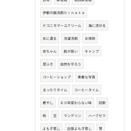
伊都の国洗剤ｈｉｎａｔａ
ドコニモマーユクリーム
海に流せる
水に還る
洗濯洗剤
お掃除
赤ちゃん
肌が弱い
キャンプ
窓ふき
自然を守ろう
コーヒーショップ
素敵な写真
まったりタイム
コーヒータイム
癒やし
６０年変わらない味
試飲
粉
豆
マンデリン
ハーブセラ
よもぎ蒸し
出張よもぎ蒸し
質