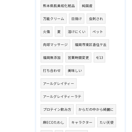
熊本県肌美和化粧品
純国産
万能クリーム
日焼け
虫刺され
火傷
夏
溶けにくい
ペット
肉球マッサージ
福岡市東区香住ケ丘
福岡無添加
営業時間変更
4/13
打ち合わせ
美味しい
アールグレイティー
アールグレイティーラテ
プロテイン飲み方
からだの中から綺麗に
麻ECOたわし
キャラクター
たい天使