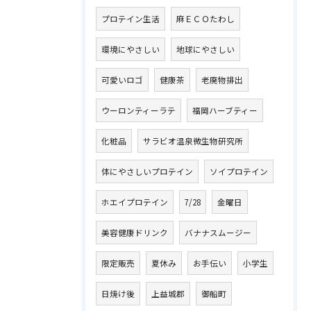
プロテイン生活
麻ＥＣＯたわし
環境にやさしい
地球にやさしい
可愛いロゴ
健康茶
老廃物排出
ウーロンティーラテ
福岡ハーブティー
化粧品
サラビオ温泉微生物研究所
体にやさしいプロテイン
ソイプロテイン
ホエイプロテイン
7/28
金曜日
美容健康ドリンク
バナナスムージー
限定販売
夏休み
お手伝い
小学生
日焼け後
上益城郡
御船町