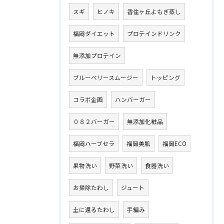
スギ
ヒノキ
香住ヶ丘よもぎ蒸し
福岡ダイエット
プロテインドリンク
無添加プロテイン
ブルーベリースムージー
トッピング
コラボ企画
ハンバーガー
０８２バーガー
無添加化粧品
福岡ハーブセラ
福岡美肌
福岡ECO
果物洗い
野菜洗い
食器洗い
お掃除たわし
ジュート
土に還るたわし
手編み