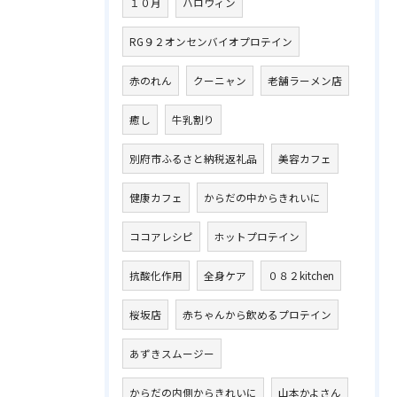
１０月
ハロウィン
RG９２オンセンバイオプロテイン
赤のれん
クーニャン
老舗ラーメン店
癒し
牛乳割り
別府市ふるさと納税返礼品
美容カフェ
健康カフェ
からだの中からきれいに
ココアレシピ
ホットプロテイン
抗酸化作用
全身ケア
０８２kitchen
桜坂店
赤ちゃんから飲めるプロテイン
あずきスムージー
からだの内側からきれいに
山本かよさん