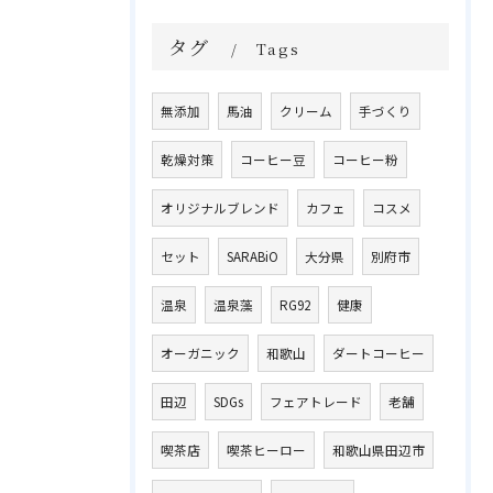
タグ
Tags
無添加
馬油
クリーム
手づくり
乾燥対策
コーヒー豆
コーヒー粉
オリジナルブレンド
カフェ
コスメ
セット
SARABiO
大分県
別府市
温泉
温泉藻
RG92
健康
オーガニック
和歌山
ダートコーヒー
田辺
SDGs
フェアトレード
老舗
喫茶店
喫茶ヒーロー
和歌山県田辺市