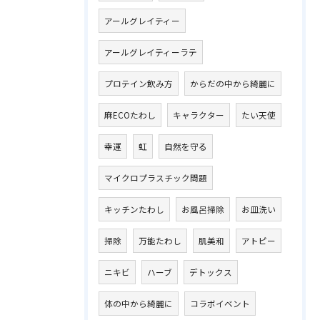
アールグレイティー
アールグレイティーラテ
プロテイン飲み方
からだの中から綺麗に
麻ECOたわし
キャラクター
たい天使
幸運
虹
自然を守る
マイクロプラスチック問題
キッチンたわし
お風呂掃除
お皿洗い
掃除
万能たわし
肌美和
アトピー
ニキビ
ハーブ
デトックス
体の中から綺麗に
コラボイベント