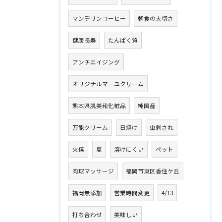
マンデリンコーヒー
朝食の大切さ
健康長寿
たんぱく質
アンチエイジング
オリジナルマーユクリーム
熊本県肌美和化粧品
純国産
万能クリーム
日焼け
虫刺され
火傷
夏
溶けにくい
ペット
肉球マッサージ
福岡市東区香住ケ丘
福岡無添加
営業時間変更
4/13
打ち合わせ
美味しい