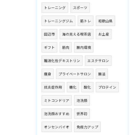
トレーニング
スポーツ
トレーニングジム
筋トレ
和歌山県
田辺市
海の見える喫茶店
お土産
ギフト
筋肉
腸内環境
難消化性デキストリン
エステサロン
痩身
プライベートサロン
腸活
抗炎症作用
糖化
酸化
プロテイン
ミトコンドリア
泡洗顔
泡洗顔おすすめ
世界初
オンセンバイオ
免疫力アップ