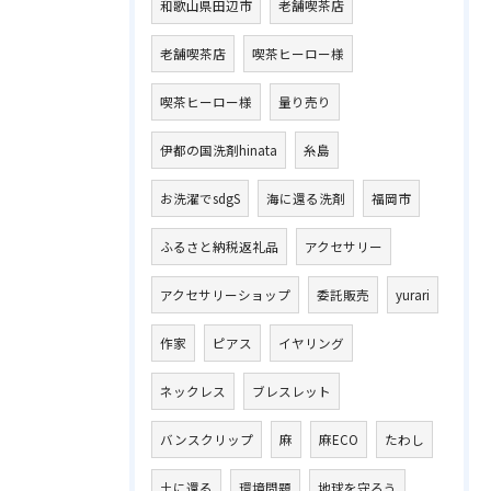
和歌山県田辺市
老舗喫茶店
老舗喫茶店
喫茶ヒーロー様
喫茶ヒーロー様
量り売り
伊都の国洗剤hinata
糸島
お洗濯でsdgS
海に還る洗剤
福岡市
ふるさと納税返礼品
アクセサリー
アクセサリーショップ
委託販売
yurari
作家
ピアス
イヤリング
ネックレス
ブレスレット
バンスクリップ
麻
麻ECO
たわし
土に還る
環境問題
地球を守ろう