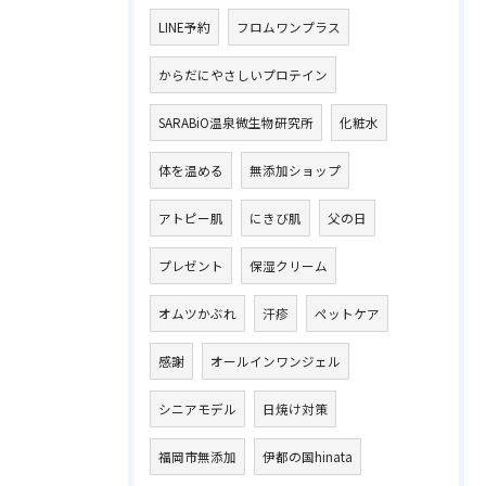
LINE予約
フロムワンプラス
からだにやさしいプロテイン
SARABiO温泉微生物研究所
化粧水
体を温める
無添加ショップ
アトピー肌
にきび肌
父の日
プレゼント
保湿クリーム
オムツかぶれ
汗疹
ペットケア
感謝
オールインワンジェル
シニアモデル
日焼け対策
福岡市無添加
伊都の国hinata