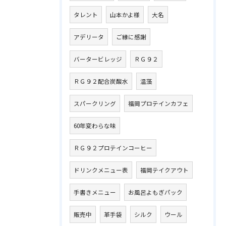
タレント
山本かよ様
大名
アデリータ
ご縁に感謝
バータービレッジ
ＲＧ９２
ＲＧ９２配合炭酸水
温藻
スパークリング
福岡プロテインカフェ
60年変わらな味
ＲＧ９２プロテインコーヒー
ドリンクメニュー表
福岡テイクアウト
手書きメニュー
お風呂よもぎパック
販売中
革手袋
シルク
ウール