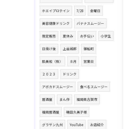
ホエイプロテイン
7/28
金曜日
美容健康ドリンク
バナナスムージー
限定販売
夏休み
お手伝い
小学生
日焼け後
上益城郡
御船町
肌美和（株）
８月
営業日
２０２３
ドリンク
アボカドスムージー
食べるスムージー
居酒屋
まん作
福岡県古賀市
福岡居酒屋
磯田久美子様
グラサン九州
YouTube
お店紹介