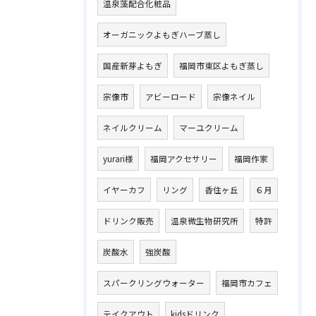
温泉藻配合化粧品
オーガニックよもぎハーブ蒸し
国産新芽よもぎ
福岡市東区よもぎ蒸し
宗像市
アビーロード
宗像ネイル
ネイルクリーム
マーユクリーム
yurari様
福岡アクセサリー
福岡作家
イヤーカフ
リング
香住ヶ丘
６月
ドリンク販売
温泉微生物研究所
特許
炭酸水
強炭酸
スパークリングウォーター
福岡市カフェ
テイクアウト
kidsドリンク