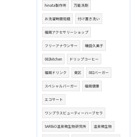
hinata製作所
万能洗剤
お洗濯時間短縮
付け置き洗い
福岡アクセサリーショップ
フリーアナウンサー
磯田久美子
082kitchen
ドリップコーヒー
福岡ドリンク
東区
082バーガー
スペシャルバーガー
福岡健康
エコサート
ワンプラスビューティーハーブセラ
SARBiO温泉微生物研究所
温泉微生物