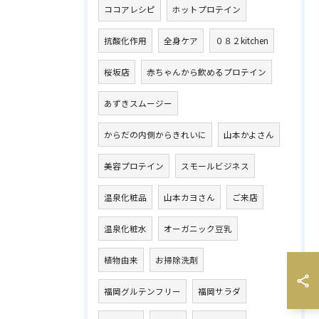
ココアレシピ
ホットプロテイン
抗酸化作用
全身ケア
０８２kitchen
桜坂店
赤ちゃんから飲めるプロテイン
あずきスムージー
からだの内側からきれいに
山本かよさん
美容プロテイン
スモールビジネス
温泉化粧品
山本カヨさん
ご来店
温泉化粧水
オーガニック豆乳
植物由来
お掃除洗剤
福岡グルテンフリー
福岡サラダ