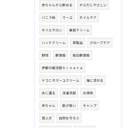
赤ちゃんから飲める
からだにやさしい
バニラ味
マーユ
ネイルケア
ネイルサロン
美容クリーム
ハンドクリーム
革製品
グローブケア
野球
郵便局
和白郵便局
伊都の国洗剤ｈｉｎａｔａ
ドコニモマーユクリーム
海に流せる
水に還る
洗濯洗剤
お掃除
赤ちゃん
肌が弱い
キャンプ
窓ふき
自然を守ろう