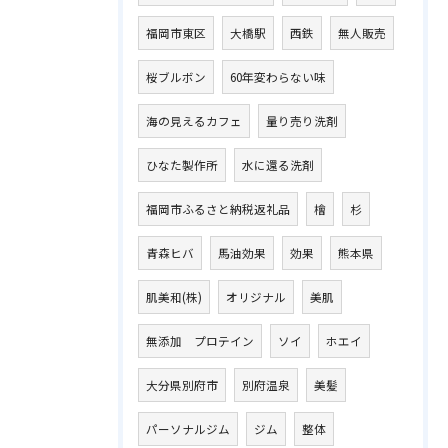
福岡市東区
大橋駅
西鉄
無人販売
桜ブルボン
60年変わらない味
海の見えるカフェ
量り売り洗剤
ひなた製作所
水に還る洗剤
福岡市ふるさと納税返礼品
檜
杉
青森ヒバ
馬油効果
効果
熊本県
肌美和(株)
オリジナル
美肌
無添加 プロテイン
ソイ
ホエイ
大分県別府市
別府温泉
美髪
パーソナルジム
ジム
整体