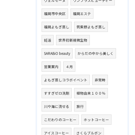
ヴェルセーヌ
ワンプラスビューティー
福岡市中央区
福岡エステ
福岡よもぎ蒸し
筑紫野よもぎ蒸し
妊活
世界初新規微生物
SARABiO beauty
からだの中から美しく
営業案内
４月
よもぎ蒸しコラボイベント
非常時
すすぎゼロ洗剤
植物由来１００％
川や海に流せる
旅行
こだわりのコーヒー
ホットコーヒー
アイスコーヒー
さくらブルボン