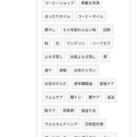
コーヒーショップ
素敵な写真
まったりタイム
コーヒータイム
癒やし
６０年変わらない味
試飲
粉
豆
マンデリン
ハーブセラ
よもぎ蒸し
出張よもぎ蒸し
質
香り
波動
女性ホルモン
女性のからだ
更年期軽減
産後ケア
フェムケア
膣トレ
膣ケア
温活
肌ケア
筑紫野
香住ケ丘
ウェルカムドリンク
花粉症対策