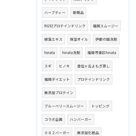
ハーブティー
新商品
RG92プロテインドリンク
福岡スムージー
緑藻エキス
保湿オイル
伊都の国洗剤
hinata
hinata洗剤
福岡市東区hinata
スギ
ヒノキ
香住ヶ丘よもぎ蒸し
福岡ダイエット
プロテインドリンク
無添加プロテイン
ブルーベリースムージー
トッピング
コラボ企画
ハンバーガー
０８２バーガー
無添加化粧品