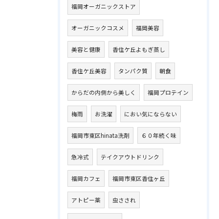
福岡オーガニックストア
オーガニックコスメ
福岡美容
美容と健康
香住ケ丘よもぎ蒸し
香住ケ丘美容
タンパク質
朝食
からだの内側から美しく
福岡プロテイン
梅雨
お洗濯
におい気にならない
福岡市東区hinata洗剤
６０年続く味
急冷式
テイクアウトドリンク
福岡カフェ
福岡市東区香住ヶ丘
アトピー薬
虫さされ