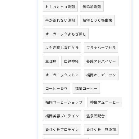
ｈｉｎａｔａ洗剤
無添加洗剤
手が荒れない洗剤
植物１００％由来
オーガニックよもぎ蒸し
よもぎ蒸し香住ケ丘
プラナハーブセラ
生理痛
自律神経
養成アドバイザー
オーガニックストア
福岡オーガニック
コーヒー香り
福岡コーヒー
福岡コーヒーショップ
香住ケ丘コーヒー
福岡美容プロテイン
温泉藻配合
香住ケ丘プロテイン
香住ケ丘 無添加