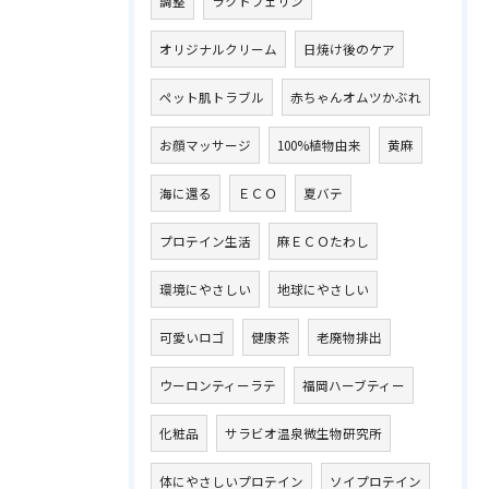
調整
ラクトフェリン
オリジナルクリーム
日焼け後のケア
ペット肌トラブル
赤ちゃんオムツかぶれ
お顔マッサージ
100%植物由来
黄麻
海に還る
ＥＣＯ
夏バテ
プロテイン生活
麻ＥＣＯたわし
環境にやさしい
地球にやさしい
可愛いロゴ
健康茶
老廃物排出
ウーロンティーラテ
福岡ハーブティー
化粧品
サラビオ温泉微生物研究所
体にやさしいプロテイン
ソイプロテイン