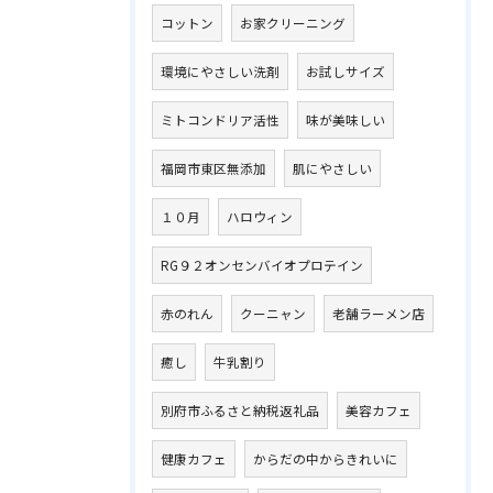
コットン
お家クリーニング
環境にやさしい洗剤
お試しサイズ
ミトコンドリア活性
味が美味しい
福岡市東区無添加
肌にやさしい
１０月
ハロウィン
RG９２オンセンバイオプロテイン
赤のれん
クーニャン
老舗ラーメン店
癒し
牛乳割り
別府市ふるさと納税返礼品
美容カフェ
健康カフェ
からだの中からきれいに