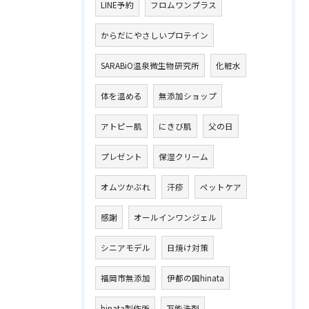
LINE予約
フロムワンプラス
からだにやさしいプロテイン
SARABiO温泉微生物研究所
化粧水
体を温める
無添加ショップ
アトピー肌
にきび肌
父の日
プレゼント
保湿クリーム
オムツかぶれ
汗疹
ペットケア
感謝
オールインワンジェル
シニアモデル
日焼け対策
福岡市無添加
伊都の国hinata
hinata製作所
万能洗剤