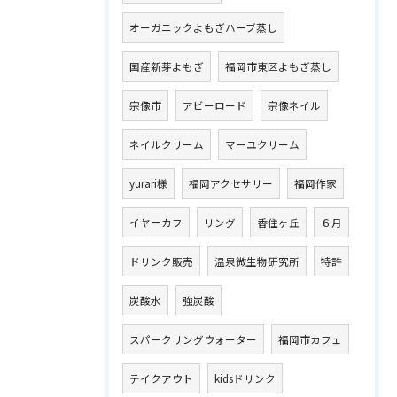
オーガニックよもぎハーブ蒸し
国産新芽よもぎ
福岡市東区よもぎ蒸し
宗像市
アビーロード
宗像ネイル
ネイルクリーム
マーユクリーム
yurari様
福岡アクセサリー
福岡作家
イヤーカフ
リング
香住ヶ丘
６月
ドリンク販売
温泉微生物研究所
特許
炭酸水
強炭酸
スパークリングウォーター
福岡市カフェ
テイクアウト
kidsドリンク