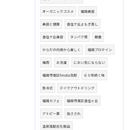
オーガニックコスメ
福岡美容
美容と健康
香住ケ丘よもぎ蒸し
香住ケ丘美容
タンパク質
朝食
からだの内側から美しく
福岡プロテイン
梅雨
お洗濯
におい気にならない
福岡市東区hinata洗剤
６０年続く味
急冷式
テイクアウトドリンク
福岡カフェ
福岡市東区香住ヶ丘
アトピー薬
虫さされ
温泉藻配合化粧品