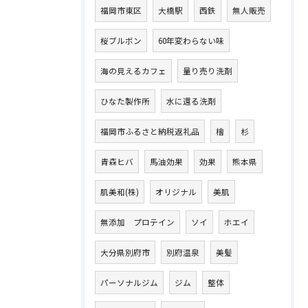
福岡市東区
大橋駅
西鉄
無人販売
桜ブルボン
60年変わらない味
海の見えるカフェ
量り売り洗剤
ひなた製作所
水に還る洗剤
福岡市ふるさと納税返礼品
檜
杉
青森ヒバ
馬油効果
効果
熊本県
肌美和(株)
オリジナル
美肌
無添加 プロテイン
ソイ
ホエイ
大分県別府市
別府温泉
美髪
パーソナルジム
ジム
整体