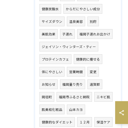
健康炭酸水
からだにやさしい成分
サイズダウン
温泉美容
別府
美肌効果
子連れ
福岡子連れお出かけ
ジェイソン・ウィンターズ・ティー
プロテインカフェ
健康的に痩せる
体にやさしい
営業時間
変更
お知らせ
福岡量り売り
遠賀郡
岡垣町
福岡市ふるさと納税
ニキビ肌
肌美和化粧品
山本カヨ
健康的なダイエット
１２月
保湿ケア