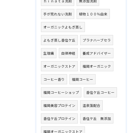
ｈｉｎａｔａ洗剤
無添加洗剤
手が荒れない洗剤
植物１００％由来
オーガニックよもぎ蒸し
よもぎ蒸し香住ケ丘
プラナハーブセラ
生理痛
自律神経
養成アドバイザー
オーガニックストア
福岡オーガニック
コーヒー香り
福岡コーヒー
福岡コーヒーショップ
香住ケ丘コーヒー
福岡美容プロテイン
温泉藻配合
香住ケ丘プロテイン
香住ケ丘 無添加
福岡オーガニックストア