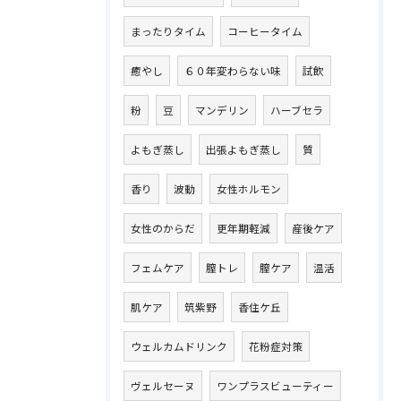
まったりタイム
コーヒータイム
癒やし
６０年変わらない味
試飲
粉
豆
マンデリン
ハーブセラ
よもぎ蒸し
出張よもぎ蒸し
質
香り
波動
女性ホルモン
女性のからだ
更年期軽減
産後ケア
フェムケア
膣トレ
膣ケア
温活
肌ケア
筑紫野
香住ケ丘
ウェルカムドリンク
花粉症対策
ヴェルセーヌ
ワンプラスビューティー