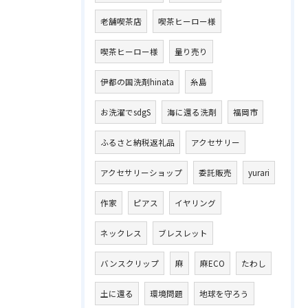
老舗喫茶店
喫茶ヒーロー様
喫茶ヒーロー様
量り売り
伊都の国洗剤hinata
糸島
お洗濯でsdgS
海に還る洗剤
福岡市
ふるさと納税返礼品
アクセサリー
アクセサリーショップ
委託販売
yurari
作家
ピアス
イヤリング
ネックレス
ブレスレット
バンスクリップ
麻
麻ECO
たわし
土に還る
環境問題
地球を守ろう