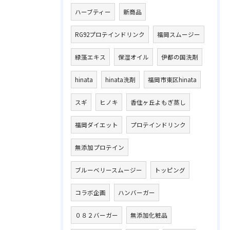
ハーブティー
新商品
RG92プロテインドリンク
福岡スムージー
緑藻エキス
保湿オイル
伊都の国洗剤
hinata
hinata洗剤
福岡市東区hinata
スギ
ヒノキ
香住ヶ丘よもぎ蒸し
福岡ダイエット
プロテインドリンク
無添加プロテイン
ブルーベリースムージー
トッピング
コラボ企画
ハンバーガー
０８２バーガー
無添加化粧品