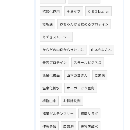
抗酸化作用
全身ケア
０８２kitchen
桜坂店
赤ちゃんから飲めるプロテイン
あずきスムージー
からだの内側からきれいに
山本かよさん
美容プロテイン
スモールビジネス
温泉化粧品
山本カヨさん
ご来店
温泉化粧水
オーガニック豆乳
植物由来
お掃除洗剤
福岡グルテンフリー
福岡サラダ
作戦会議
炭酸浴
美容炭酸水