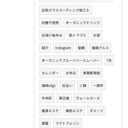
出張ガラスコーティング施工士
砂糖不使用
オーガニックドリンク
日焼け後赤み
肌トラブル
お店
紹介
Instagram
動画
福岡グルメ
オーガニックブルーベリースムージー
7月
カレンダー
お休み
青葉郵便局
福岡sdgs
出会い
ご縁
一周年
中央区
渡辺通
ヴェールセーヌ
痩身エステ
美肌エステ
ダメージ
調整
ラクトフェリン