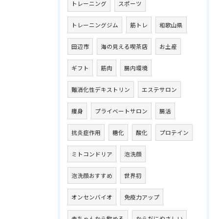
トレーニング
スポーツ
トレーニングジム
筋トレ
和歌山県
田辺市
海の見える喫茶店
お土産
ギフト
筋肉
腸内環境
難消化性デキストリン
エステサロン
痩身
プライベートサロン
腸活
抗炎症作用
糖化
酸化
プロテイン
ミトコンドリア
泡洗顔
泡洗顔おすすめ
世界初
オンセンバイオ
免疫力アップ
赤ちゃんから飲める
からだにやさしい