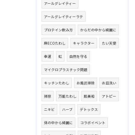
アールグレイティー
アールグレイティーラテ
プロテイン飲み方
からだの中から綺麗に
麻ECOたわし
キャラクター
たい天使
幸運
虹
自然を守る
マイクロプラスチック問題
キッチンたわし
お風呂掃除
お皿洗い
掃除
万能たわし
肌美和
アトピー
ニキビ
ハーブ
デトックス
体の中から綺麗に
コラボイベント