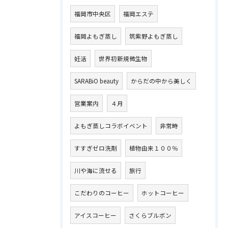
福岡市中央区
福岡エステ
福岡よもぎ蒸し
筑紫野よもぎ蒸し
妊活
世界初新規微生物
SARABiO beauty
からだの中から美しく
営業案内
４月
よもぎ蒸しコラボイベント
非常時
すすぎゼロ洗剤
植物由来１００％
川や海に流せる
旅行
こだわりのコーヒー
ホットコーヒー
アイスコーヒー
さくらブルボン