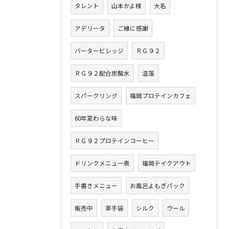
タレント
山本かよ様
大名
アデリータ
ご縁に感謝
バータービレッジ
ＲＧ９２
ＲＧ９２配合炭酸水
温藻
スパークリング
福岡プロテインカフェ
60年変わらな味
ＲＧ９２プロテインコーヒー
ドリンクメニュー表
福岡テイクアウト
手書きメニュー
お風呂よもぎパック
販売中
革手袋
シルク
ウール