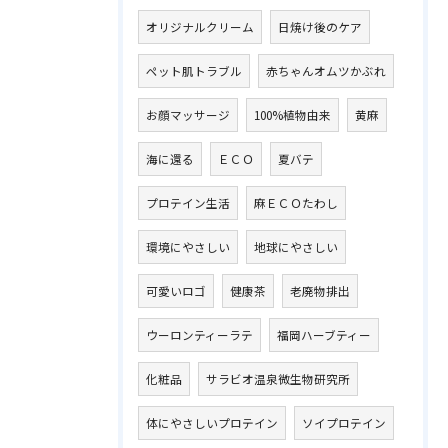
オリジナルクリーム
日焼け後のケア
ペット肌トラブル
赤ちゃんオムツかぶれ
お顔マッサージ
100%植物由来
黄麻
海に還る
ＥＣＯ
夏バテ
プロテイン生活
麻ＥＣＯたわし
環境にやさしい
地球にやさしい
可愛いロゴ
健康茶
老廃物排出
ウーロンティーラテ
福岡ハーブティー
化粧品
サラビオ温泉微生物研究所
体にやさしいプロテイン
ソイプロテイン