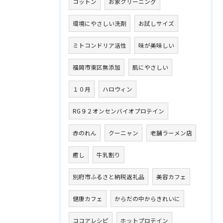
コットン
お家クリーニング
環境にやさしい洗剤
お試しサイズ
ミトコンドリア活性
味が美味しい
福岡市東区無添加
肌にやさしい
１０月
ハロウィン
RG９２オンセンバイオプロテイン
赤のれん
クーニャン
老舗ラーメン店
癒し
牛乳割り
別府市ふるさと納税返礼品
美容カフェ
健康カフェ
からだの中からきれいに
ココアレシピ
ホットプロテイン