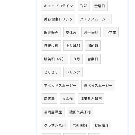
ホエイプロテイン
7/28
金曜日
美容健康ドリンク
バナナスムージー
限定販売
夏休み
お手伝い
小学生
日焼け後
上益城郡
御船町
肌美和（株）
８月
営業日
２０２３
ドリンク
アボカドスムージー
食べるスムージー
居酒屋
まん作
福岡県古賀市
福岡居酒屋
磯田久美子様
グラサン九州
YouTube
お店紹介