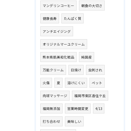
マンデリンコーヒー
朝食の大切さ
健康長寿
たんぱく質
アンチエイジング
オリジナルマーユクリーム
熊本県肌美和化粧品
純国産
万能クリーム
日焼け
虫刺され
火傷
夏
溶けにくい
ペット
肉球マッサージ
福岡市東区香住ケ丘
福岡無添加
営業時間変更
4/13
打ち合わせ
美味しい