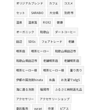
オリジナルブレンド
カフェ
コスメ
セット
SARABiO
大分県
別府市
温泉
温泉藻
RG92
健康
オーガニック
和歌山
ダートコーヒー
田辺
SDGs
フェアトレード
老舗
喫茶店
喫茶ヒーロー
和歌山県田辺市
和歌山県田辺市
老舗喫茶店
老舗喫茶店
喫茶ヒーロー様
喫茶ヒーロー様
量り売り
伊都の国洗剤hinata
糸島
お洗濯でsdgS
海に還る洗剤
福岡市
ふるさと納税返礼品
アクセサリー
アクセサリーショップ
委託販売
yurari
作家
ピアス