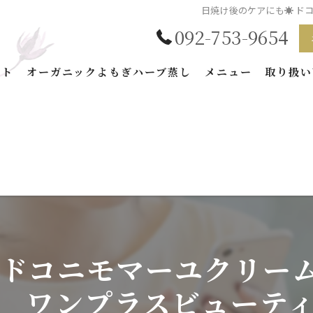
日焼け後のケアにも☀️ 
092-753-9654
プト
オーガニックよもぎハーブ蒸し
メニュー
取り扱い
BEAUTYの特徴
加商品
藻
テイン
 ドコニモマーユクリー
 ワンプラスビューテ