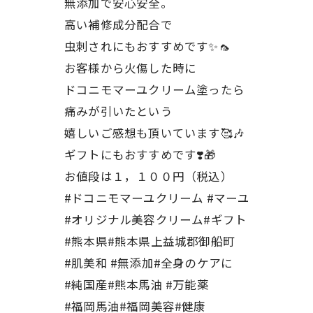
無添加で安心安全。
高い補修成分配合で
虫刺されにもおすすめです✨🦟
お客様から火傷した時に
ドコニモマーユクリーム塗ったら
痛みが引いたという
嬉しいご感想も頂いています🥰🎶
ギフトにもおすすめです❣️🎁
お値段は１，１００円（税込）
#ドコニモマーユクリーム #マーユ
#オリジナル美容クリーム#ギフト
#熊本県#熊本県上益城郡御船町
#肌美和 #無添加#全身のケアに
#純国産#熊本馬油 #万能薬
#福岡馬油#福岡美容#健康