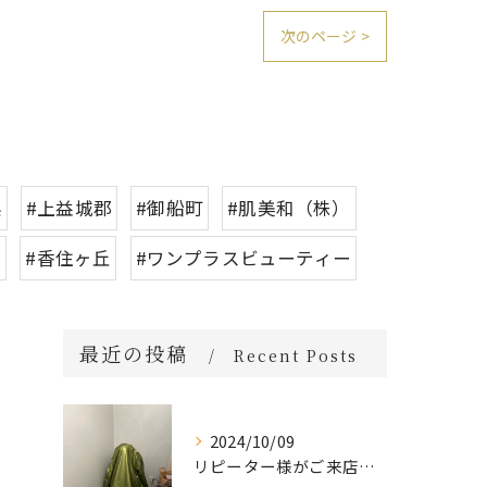
次のページ >
県
#上益城郡
#御船町
#肌美和（株）
区
#香住ヶ丘
#ワンプラスビューティー
最近の投稿
Recent Posts
2024/10/09
リピーター様がご来店🌿オーガニックよもぎハーブ蒸し