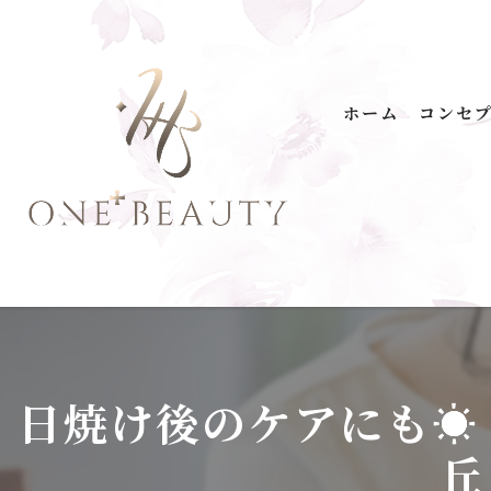
ホーム
コンセ
ONE+
無添
温泉
プロ
馬油
日焼け後のケアにも☀️
洗剤
丘