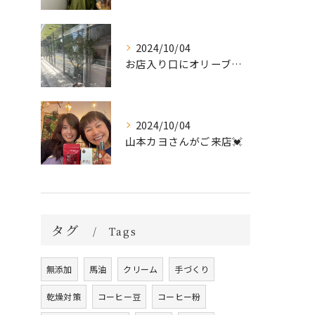
2024/10/04
お店入り口にオリーブの木を置きました🌲
2024/10/04
山本カヨさんがご来店💓
タグ
Tags
無添加
馬油
クリーム
手づくり
乾燥対策
コーヒー豆
コーヒー粉