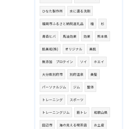
ひなた製作所
水に還る洗剤
福岡市ふるさと納税返礼品
檜
杉
青森ヒバ
馬油効果
効果
熊本県
肌美和(株)
オリジナル
美肌
無添加 プロテイン
ソイ
ホエイ
大分県別府市
別府温泉
美髪
パーソナルジム
ジム
整体
トレーニング
スポーツ
トレーニングジム
筋トレ
和歌山県
田辺市
海の見える喫茶店
お土産