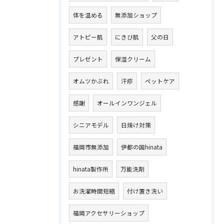
体を温める
無添加ショップ
アトピー肌
にきび肌
父の日
プレゼント
保湿クリーム
オムツかぶれ
汗疹
ペットケア
感謝
オールインワンジェル
シニアモデル
日焼け対策
福岡市無添加
伊都の国hinata
hinata製作所
万能洗剤
お洗濯時間短縮
付け置き洗い
福岡アクセサリーショップ