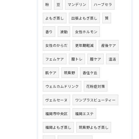
粉
豆
マンデリン
ハーブセラ
よもぎ蒸し
出張よもぎ蒸し
質
香り
波動
女性ホルモン
女性のからだ
更年期軽減
産後ケア
フェムケア
膣トレ
膣ケア
温活
肌ケア
筑紫野
香住ケ丘
ウェルカムドリンク
花粉症対策
ヴェルセーヌ
ワンプラスビューティー
福岡市中央区
福岡エステ
福岡よもぎ蒸し
筑紫野よもぎ蒸し