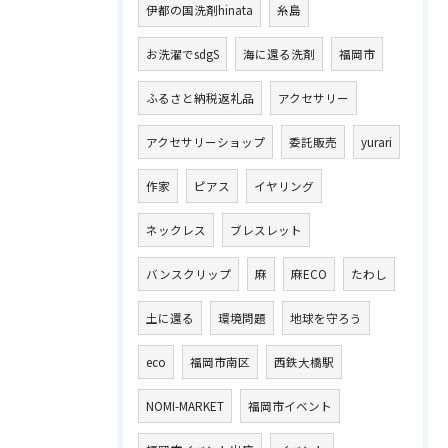
伊都の国洗剤hinata
糸島
お洗濯でsdgS
海に還る洗剤
福岡市
ふるさと納税返礼品
アクセサリー
アクセサリーショップ
委託販売
yurari
作家
ピアス
イヤリング
ネックレス
ブレスレット
バンスクリップ
麻
麻ECO
たわし
土に還る
環境問題
地球を守ろう
eco
福岡市南区
西鉄大橋駅
NOMI-MARKET
福岡市イベント