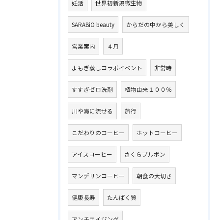
妊活
世界初新規微生物
SARABiO beauty
からだの中から美しく
営業案内
４月
よもぎ蒸しコラボイベント
非常時
すすぎゼロ洗剤
植物由来１００％
川や海に流せる
旅行
こだわりのコーヒー
ホットコーヒー
アイスコーヒー
さくらブルボン
マンデリンコーヒー
朝食の大切さ
健康長寿
たんぱく質
アンチエイジング