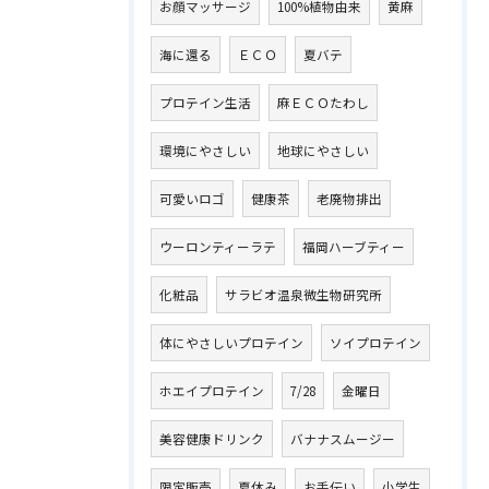
お顔マッサージ
100%植物由来
黄麻
海に還る
ＥＣＯ
夏バテ
プロテイン生活
麻ＥＣＯたわし
環境にやさしい
地球にやさしい
可愛いロゴ
健康茶
老廃物排出
ウーロンティーラテ
福岡ハーブティー
化粧品
サラビオ温泉微生物研究所
体にやさしいプロテイン
ソイプロテイン
ホエイプロテイン
7/28
金曜日
美容健康ドリンク
バナナスムージー
限定販売
夏休み
お手伝い
小学生