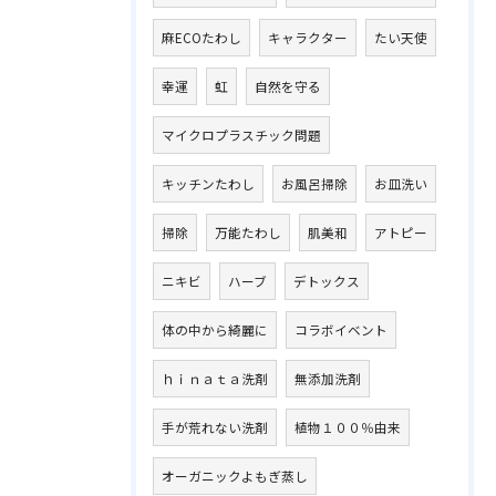
麻ECOたわし
キャラクター
たい天使
幸運
虹
自然を守る
マイクロプラスチック問題
キッチンたわし
お風呂掃除
お皿洗い
掃除
万能たわし
肌美和
アトピー
ニキビ
ハーブ
デトックス
体の中から綺麗に
コラボイベント
ｈｉｎａｔａ洗剤
無添加洗剤
手が荒れない洗剤
植物１００％由来
オーガニックよもぎ蒸し