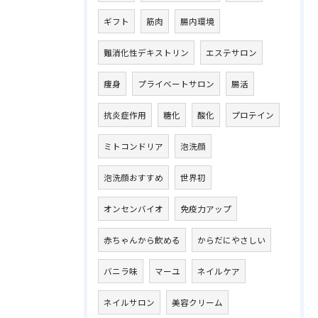
ギフト
筋肉
腸内環境
難消化性デキストリン
エステサロン
痩身
プライベートサロン
腸活
抗炎症作用
糖化
酸化
プロテイン
ミトコンドリア
泡洗顔
泡洗顔おすすめ
世界初
オンセンバイオ
免疫力アップ
赤ちゃんから飲める
からだにやさしい
バニラ味
マーユ
ネイルケア
ネイルサロン
美容クリーム