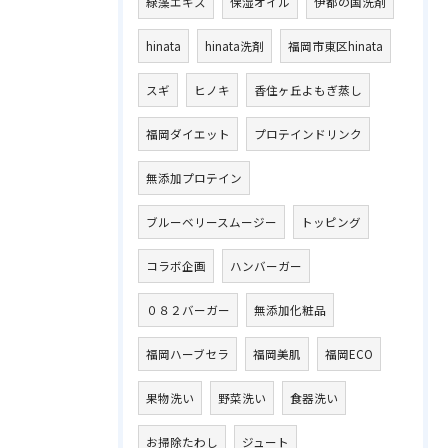
緑藻エキス
保湿オイル
伊都の国洗剤
hinata
hinata洗剤
福岡市東区hinata
スギ
ヒノキ
香住ヶ丘よもぎ蒸し
福岡ダイエット
プロテインドリンク
無添加プロテイン
ブルーベリースムージー
トッピング
コラボ企画
ハンバーガー
０８２バーガー
無添加化粧品
福岡ハーブセラ
福岡美肌
福岡ECO
果物洗い
野菜洗い
食器洗い
お掃除たわし
ジュート