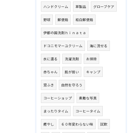
ハンドクリーム
革製品
グローブケア
野球
郵便局
和白郵便局
伊都の国洗剤ｈｉｎａｔａ
ドコニモマーユクリーム
海に流せる
水に還る
洗濯洗剤
お掃除
赤ちゃん
肌が弱い
キャンプ
窓ふき
自然を守ろう
コーヒーショップ
素敵な写真
まったりタイム
コーヒータイム
癒やし
６０年変わらない味
試飲