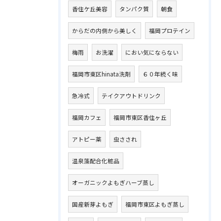
香住ケ丘美容
タンパク質
朝食
からだの内側から美しく
福岡プロテイン
梅雨
お洗濯
におい気にならない
福岡市東区hinata洗剤
６０年続く味
急冷式
テイクアウトドリンク
福岡カフェ
福岡市東区香住ヶ丘
アトピー薬
虫さされ
温泉藻配合化粧品
オーガニックよもぎハーブ蒸し
国産新芽よもぎ
福岡市東区よもぎ蒸し