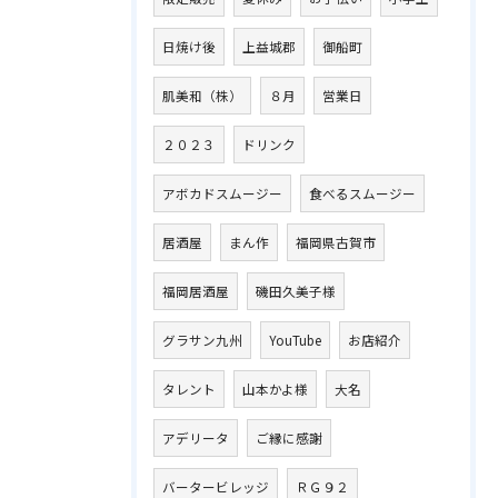
日焼け後
上益城郡
御船町
肌美和（株）
８月
営業日
２０２３
ドリンク
アボカドスムージー
食べるスムージー
居酒屋
まん作
福岡県古賀市
福岡居酒屋
磯田久美子様
グラサン九州
YouTube
お店紹介
タレント
山本かよ様
大名
アデリータ
ご縁に感謝
バータービレッジ
ＲＧ９２