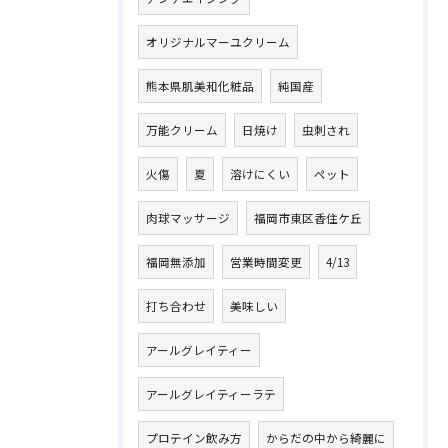
オリジナルマーユクリーム
熊本県肌美和化粧品
純国産
万能クリーム
日焼け
虫刺され
火傷
夏
溶けにくい
ペット
肉球マッサージ
福岡市東区香住ケ丘
福岡無添加
営業時間変更
4/13
打ち合わせ
美味しい
アールグレイティー
アールグレイティーラテ
プロテイン飲み方
からだの中から綺麗に