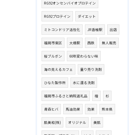
RG92オンセンバイオプロテイン
RG92プロテイン
ダイエット
ミトコンドリア活性化
JR香椎駅
出店
福岡市東区
大橋駅
西鉄
無人販売
桜ブルボン
60年変わらない味
海の見えるカフェ
量り売り洗剤
ひなた製作所
水に還る洗剤
福岡市ふるさと納税返礼品
檜
杉
青森ヒバ
馬油効果
効果
熊本県
肌美和(株)
オリジナル
美肌