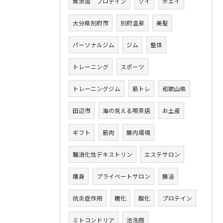
無添加 プロテイン
ソイ
ホエイ
大分県別府市
別府温泉
美髪
パーソナルジム
ジム
整体
トレーニング
スポーツ
トレーニングジム
筋トレ
和歌山県
田辺市
海の見える喫茶店
お土産
ギフト
筋肉
腸内環境
難消化性デキストリン
エステサロン
痩身
プライベートサロン
腸活
抗炎症作用
糖化
酸化
プロテイン
ミトコンドリア
泡洗顔