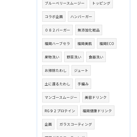
ブルーベリースムージー
トッピング
コラボ企画
ハンバーガー
０８２バーガー
無添加化粧品
福岡ハーブセラ
福岡美肌
福岡ECO
果物洗い
野菜洗い
食器洗い
お掃除たわし
ジュート
土に還るたわし
手編み
マンゴースムージー
美容ドリンク
RG９２プロテイン
福岡健康ドリンク
企画
ガラスコーティング