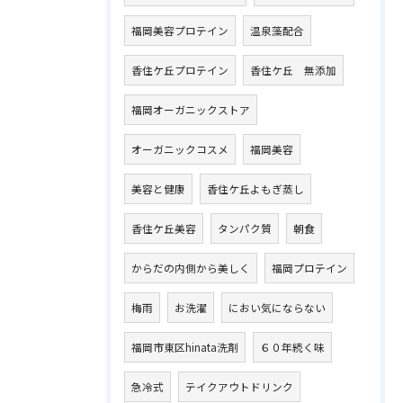
福岡美容プロテイン
温泉藻配合
香住ケ丘プロテイン
香住ケ丘 無添加
福岡オーガニックストア
オーガニックコスメ
福岡美容
美容と健康
香住ケ丘よもぎ蒸し
香住ケ丘美容
タンパク質
朝食
からだの内側から美しく
福岡プロテイン
梅雨
お洗濯
におい気にならない
福岡市東区hinata洗剤
６０年続く味
急冷式
テイクアウトドリンク