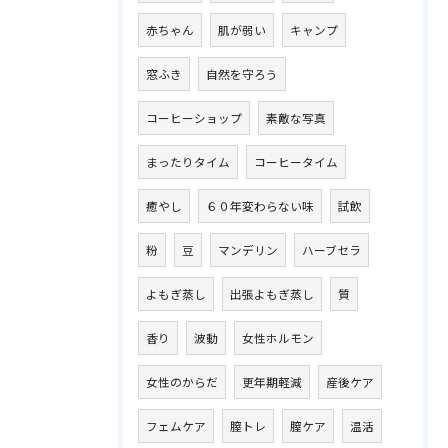
赤ちゃん
肌が弱い
キャンプ
窓ふき
自然を守ろう
コーヒーショップ
素敵な写真
まったりタイム
コーヒータイム
癒やし
６０年変わらない味
試飲
粉
豆
マンデリン
ハーブセラ
よもぎ蒸し
出張よもぎ蒸し
質
香り
波動
女性ホルモン
女性のからだ
更年期軽減
産後ケア
フェムケア
膣トレ
膣ケア
温活