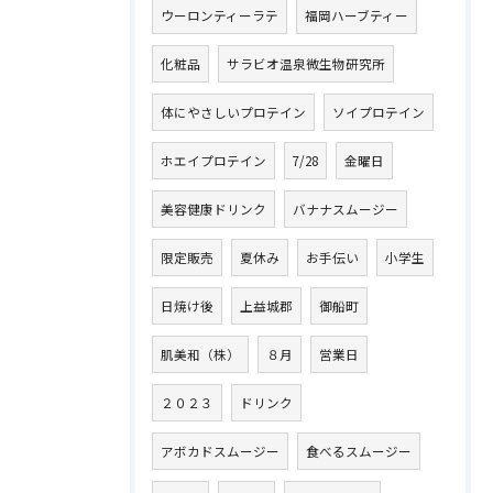
ウーロンティーラテ
福岡ハーブティー
化粧品
サラビオ温泉微生物研究所
体にやさしいプロテイン
ソイプロテイン
ホエイプロテイン
7/28
金曜日
美容健康ドリンク
バナナスムージー
限定販売
夏休み
お手伝い
小学生
日焼け後
上益城郡
御船町
肌美和（株）
８月
営業日
２０２３
ドリンク
アボカドスムージー
食べるスムージー