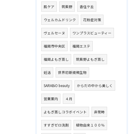
肌ケア
筑紫野
香住ケ丘
ウェルカムドリンク
花粉症対策
ヴェルセーヌ
ワンプラスビューティー
福岡市中央区
福岡エステ
福岡よもぎ蒸し
筑紫野よもぎ蒸し
妊活
世界初新規微生物
SARABiO beauty
からだの中から美しく
営業案内
４月
よもぎ蒸しコラボイベント
非常時
すすぎゼロ洗剤
植物由来１００％