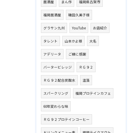
居酒屋
まん作
福岡県古賀市
福岡居酒屋
磯田久美子様
グラサン九州
YouTube
お店紹介
タレント
山本かよ様
大名
アデリータ
ご縁に感謝
バータービレッジ
ＲＧ９２
ＲＧ９２配合炭酸水
温藻
スパークリング
福岡プロテインカフェ
60年変わらな味
ＲＧ９２プロテインコーヒー
ドリンクメニュー表
福岡テイクアウト