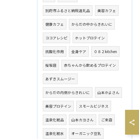
別府市ふるさと納税返礼品
美容カフェ
健康カフェ
からだの中からきれいに
ココアレシピ
ホットプロテイン
抗酸化作用
全身ケア
０８２kitchen
桜坂店
赤ちゃんから飲めるプロテイン
あずきスムージー
からだの内側からきれいに
山本かよさん
美容プロテイン
スモールビジネス
温泉化粧品
山本カヨさん
ご来店
温泉化粧水
オーガニック豆乳