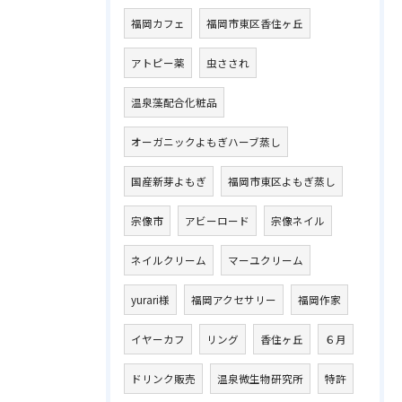
福岡カフェ
福岡市東区香住ヶ丘
アトピー薬
虫さされ
温泉藻配合化粧品
オーガニックよもぎハーブ蒸し
国産新芽よもぎ
福岡市東区よもぎ蒸し
宗像市
アビーロード
宗像ネイル
ネイルクリーム
マーユクリーム
yurari様
福岡アクセサリー
福岡作家
イヤーカフ
リング
香住ヶ丘
６月
ドリンク販売
温泉微生物研究所
特許