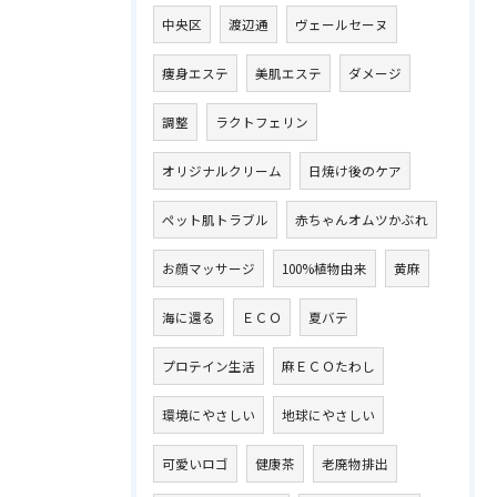
中央区
渡辺通
ヴェールセーヌ
痩身エステ
美肌エステ
ダメージ
調整
ラクトフェリン
オリジナルクリーム
日焼け後のケア
ペット肌トラブル
赤ちゃんオムツかぶれ
お顔マッサージ
100%植物由来
黄麻
海に還る
ＥＣＯ
夏バテ
プロテイン生活
麻ＥＣＯたわし
環境にやさしい
地球にやさしい
可愛いロゴ
健康茶
老廃物排出