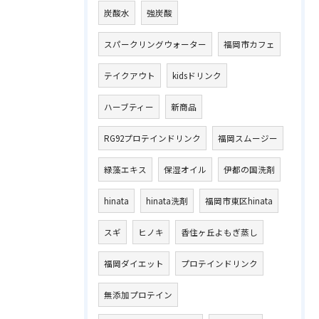
炭酸水
強炭酸
スパークリングウォーター
福岡市カフェ
テイクアウト
kidsドリンク
ハーブティー
新商品
RG92プロテインドリンク
福岡スムージー
緑藻エキス
保湿オイル
伊都の国洗剤
hinata
hinata洗剤
福岡市東区hinata
スギ
ヒノキ
香住ヶ丘よもぎ蒸し
福岡ダイエット
プロテインドリンク
無添加プロテイン