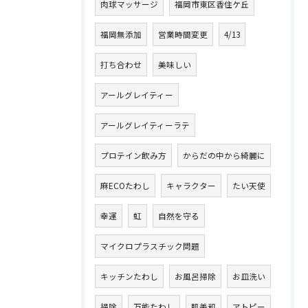
肉球マッサージ
福岡市東区香住ケ丘
福岡無添加
営業時間変更
4/13
打ち合わせ
美味しい
アールグレイティー
アールグレイティーラテ
プロテイン飲み方
からだの中から綺麗に
麻ECOたわし
キャラクター
たい天使
幸運
虹
自然を守る
マイクロプラスチック問題
キッチンたわし
お風呂掃除
お皿洗い
掃除
万能たわし
肌美和
アトピー