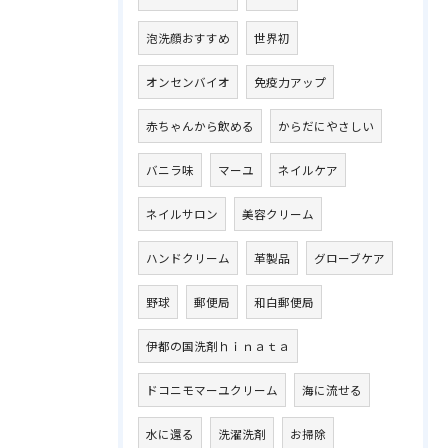
泡洗顔おすすめ
世界初
オンセンバイオ
免疫力アップ
赤ちゃんから飲める
からだにやさしい
バニラ味
マーユ
ネイルケア
ネイルサロン
美容クリーム
ハンドクリーム
革製品
グローブケア
野球
郵便局
和白郵便局
伊都の国洗剤ｈｉｎａｔａ
ドコニモマーユクリーム
海に流せる
水に還る
洗濯洗剤
お掃除