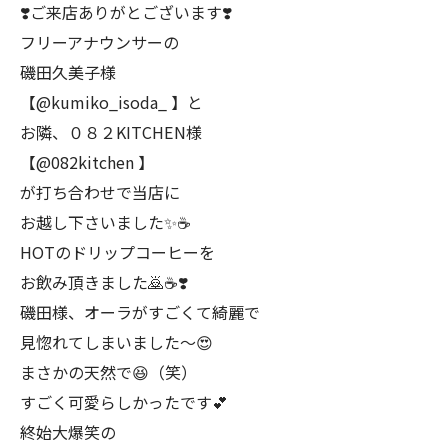
❣️ご来店ありがとございます❣️
フリーアナウンサーの
磯田久美子様
【@kumiko_isoda_ 】と
お隣、０８２KITCHEN様
【@082kitchen 】
が打ち合わせで当店に
お越し下さいました✨☕️
HOTのドリップコーヒーを
お飲み頂きました🙇☕️❣️
磯田様、オーラがすごくて綺麗で
見惚れてしまいました〜😍
まさかの天然で😆（笑）
すごく可愛らしかったです💕
終始大爆笑の