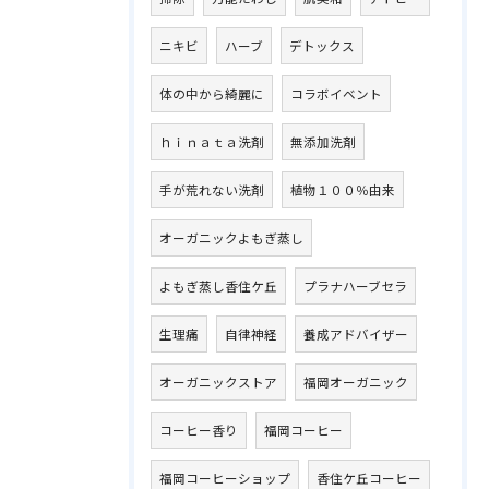
ニキビ
ハーブ
デトックス
体の中から綺麗に
コラボイベント
ｈｉｎａｔａ洗剤
無添加洗剤
手が荒れない洗剤
植物１００％由来
オーガニックよもぎ蒸し
よもぎ蒸し香住ケ丘
プラナハーブセラ
生理痛
自律神経
養成アドバイザー
オーガニックストア
福岡オーガニック
コーヒー香り
福岡コーヒー
福岡コーヒーショップ
香住ケ丘コーヒー