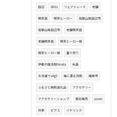
田辺
SDGs
フェアトレード
老舗
喫茶店
喫茶ヒーロー
和歌山県田辺市
和歌山県田辺市
老舗喫茶店
老舗喫茶店
喫茶ヒーロー様
喫茶ヒーロー様
量り売り
伊都の国洗剤hinata
糸島
お洗濯でsdgS
海に還る洗剤
福岡市
ふるさと納税返礼品
アクセサリー
アクセサリーショップ
委託販売
yurari
作家
ピアス
イヤリング