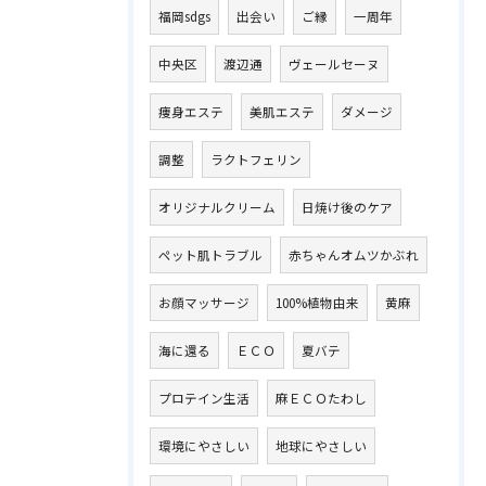
福岡sdgs
出会い
ご縁
一周年
中央区
渡辺通
ヴェールセーヌ
痩身エステ
美肌エステ
ダメージ
調整
ラクトフェリン
オリジナルクリーム
日焼け後のケア
ペット肌トラブル
赤ちゃんオムツかぶれ
お顔マッサージ
100%植物由来
黄麻
海に還る
ＥＣＯ
夏バテ
プロテイン生活
麻ＥＣＯたわし
環境にやさしい
地球にやさしい