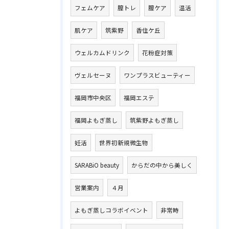
フェムケア
膣トレ
膣ケア
温活
肌ケア
筑紫野
香住ケ丘
ウェルカムドリンク
花粉症対策
ヴェルセーヌ
ワンプラスビューティー
福岡市中央区
福岡エステ
福岡よもぎ蒸し
筑紫野よもぎ蒸し
妊活
世界初新規微生物
SARABiO beauty
からだの中から美しく
営業案内
４月
よもぎ蒸しコラボイベント
非常時