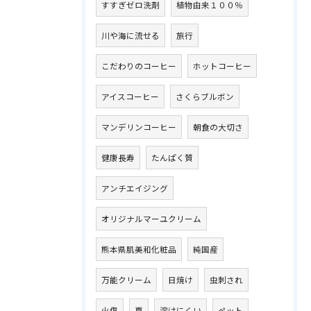
すすぎゼロ洗剤
植物由来１００％
川や海に流せる
旅行
こだわりのコーヒー
ホットコーヒー
アイスコーヒー
さくらブルボン
マンデリンコーヒー
朝食の大切さ
健康長寿
たんぱく質
アンチエイジング
オリジナルマーユクリーム
熊本県肌美和化粧品
純国産
万能クリーム
日焼け
虫刺され
火傷
夏
溶けにくい
ペット