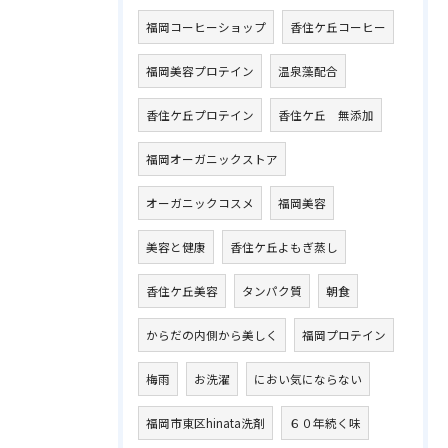
福岡コーヒーショップ
香住ケ丘コーヒー
福岡美容プロテイン
温泉藻配合
香住ケ丘プロテイン
香住ケ丘 無添加
福岡オーガニックストア
オーガニックコスメ
福岡美容
美容と健康
香住ケ丘よもぎ蒸し
香住ケ丘美容
タンパク質
朝食
からだの内側から美しく
福岡プロテイン
梅雨
お洗濯
におい気にならない
福岡市東区hinata洗剤
６０年続く味