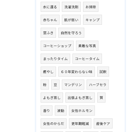
水に還る
洗濯洗剤
お掃除
赤ちゃん
肌が弱い
キャンプ
窓ふき
自然を守ろう
コーヒーショップ
素敵な写真
まったりタイム
コーヒータイム
癒やし
６０年変わらない味
試飲
粉
豆
マンデリン
ハーブセラ
よもぎ蒸し
出張よもぎ蒸し
質
香り
波動
女性ホルモン
女性のからだ
更年期軽減
産後ケア