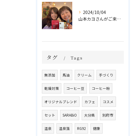
2024/10/04
山本カヨさんがご来店💓
タグ
Tags
無添加
馬油
クリーム
手づくり
乾燥対策
コーヒー豆
コーヒー粉
オリジナルブレンド
カフェ
コスメ
セット
SARABiO
大分県
別府市
温泉
温泉藻
RG92
健康