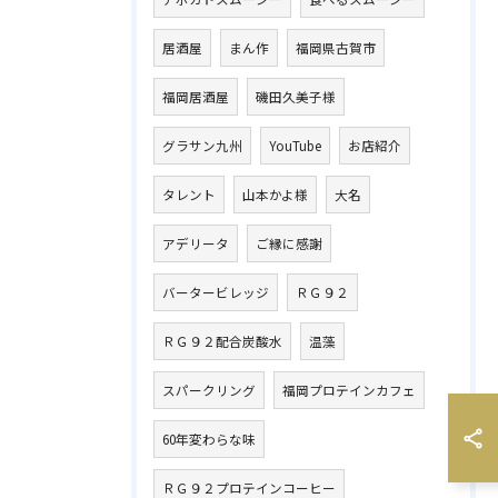
居酒屋
まん作
福岡県古賀市
福岡居酒屋
磯田久美子様
グラサン九州
YouTube
お店紹介
タレント
山本かよ様
大名
アデリータ
ご縁に感謝
バータービレッジ
ＲＧ９２
ＲＧ９２配合炭酸水
温藻
スパークリング
福岡プロテインカフェ
60年変わらな味
ＲＧ９２プロテインコーヒー