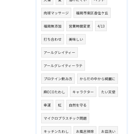
肉球マッサージ
福岡市東区香住ケ丘
福岡無添加
営業時間変更
4/13
打ち合わせ
美味しい
アールグレイティー
アールグレイティーラテ
プロテイン飲み方
からだの中から綺麗に
麻ECOたわし
キャラクター
たい天使
幸運
虹
自然を守る
マイクロプラスチック問題
キッチンたわし
お風呂掃除
お皿洗い