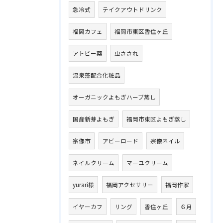
急冷式
テイクアウトドリンク
福岡カフェ
福岡市東区香住ヶ丘
アトピー薬
虫さされ
温泉藻配合化粧品
オーガニックよもぎハーブ蒸し
国産新芽よもぎ
福岡市東区よもぎ蒸し
宗像市
アビーロード
宗像ネイル
ネイルクリーム
マーユクリーム
yurari様
福岡アクセサリー
福岡作家
イヤーカフ
リング
香住ヶ丘
６月