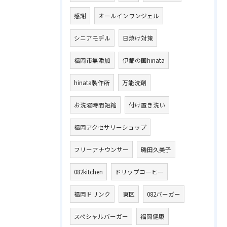
感謝
オールインワンジェル
シニアモデル
日焼け対策
福岡市無添加
伊都の国hinata
hinata製作所
万能洗剤
お洗濯時間短縮
付け置き洗い
福岡アクセサリーショップ
フリーアナウンサー
磯田久美子
082kitchen
ドリップコーヒー
福岡ドリンク
東区
082バーガー
スペシャルバーガー
福岡健康