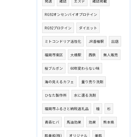
発送
雑誌
エステ
雑誌掲載
RG92オンセンバイオプロテイン
RG92プロテイン
ダイエット
ミトコンドリア活性化
JR香椎駅
出店
福岡市東区
大橋駅
西鉄
無人販売
桜ブルボン
60年変わらない味
海の見えるカフェ
量り売り洗剤
ひなた製作所
水に還る洗剤
福岡市ふるさと納税返礼品
檜
杉
青森ヒバ
馬油効果
効果
熊本県
肌美和(株)
オリジナル
美肌