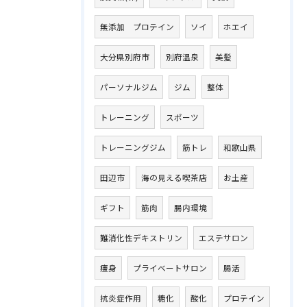
無添加 プロテイン
ソイ
ホエイ
大分県別府市
別府温泉
美髪
パーソナルジム
ジム
整体
トレーニング
スポーツ
トレーニングジム
筋トレ
和歌山県
田辺市
海の見える喫茶店
お土産
ギフト
筋肉
腸内環境
難消化性デキストリン
エステサロン
痩身
プライベートサロン
腸活
抗炎症作用
糖化
酸化
プロテイン