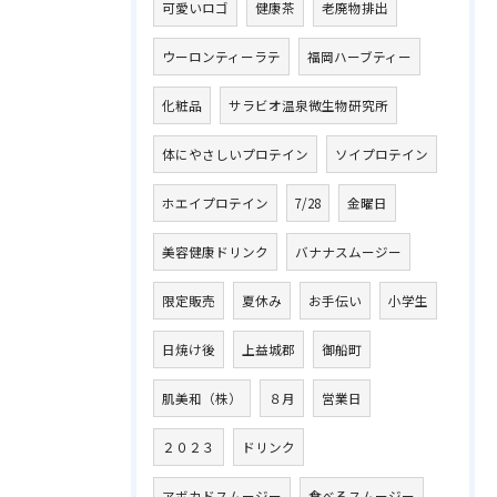
可愛いロゴ
健康茶
老廃物排出
ウーロンティーラテ
福岡ハーブティー
化粧品
サラビオ温泉微生物研究所
体にやさしいプロテイン
ソイプロテイン
ホエイプロテイン
7/28
金曜日
美容健康ドリンク
バナナスムージー
限定販売
夏休み
お手伝い
小学生
日焼け後
上益城郡
御船町
肌美和（株）
８月
営業日
２０２３
ドリンク
アボカドスムージー
食べるスムージー