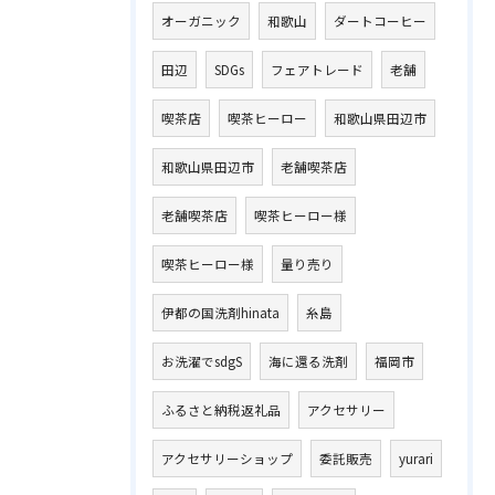
オーガニック
和歌山
ダートコーヒー
田辺
SDGs
フェアトレード
老舗
喫茶店
喫茶ヒーロー
和歌山県田辺市
和歌山県田辺市
老舗喫茶店
老舗喫茶店
喫茶ヒーロー様
喫茶ヒーロー様
量り売り
伊都の国洗剤hinata
糸島
お洗濯でsdgS
海に還る洗剤
福岡市
ふるさと納税返礼品
アクセサリー
アクセサリーショップ
委託販売
yurari