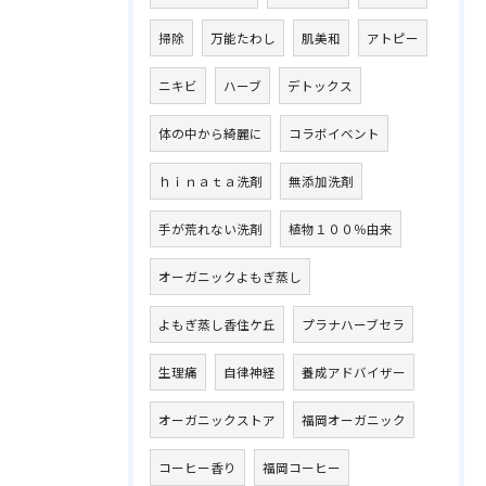
掃除
万能たわし
肌美和
アトピー
ニキビ
ハーブ
デトックス
体の中から綺麗に
コラボイベント
ｈｉｎａｔａ洗剤
無添加洗剤
手が荒れない洗剤
植物１００％由来
オーガニックよもぎ蒸し
よもぎ蒸し香住ケ丘
プラナハーブセラ
生理痛
自律神経
養成アドバイザー
オーガニックストア
福岡オーガニック
コーヒー香り
福岡コーヒー