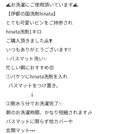
🌊お洗濯にご使用頂いています🌊
【伊都の国洗剤hinata】
とても可愛いビンをご持参され
hinata洗剤1キロ
ご購入頂きました🙇❣️
いつもありがとうございます‼️
✨バスマット洗い✨
忙しい朝におすすめ😍
①バケツにhinata洗剤を入れ
バスマットをつけ置き。
↓
②脱水５分でお洗濯完了✨
朝のお洗濯時間、かなり短縮されます🎶
バスマットに限らず枕カバーや
玄関マット•••