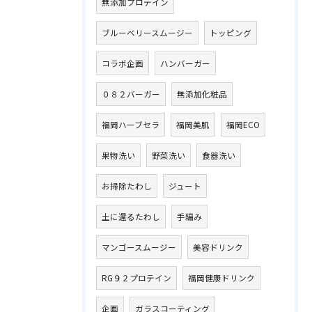
無添加プロテイン
ブルーベリースムージー
トッピング
コラボ企画
ハンバーガー
０８２バーガー
無添加化粧品
福岡ハーブセラ
福岡美肌
福岡ECO
果物洗い
野菜洗い
食器洗い
お掃除たわし
ジュート
土に還るたわし
手編み
マンゴースムージー
美容ドリンク
RG９２プロテイン
福岡健康ドリンク
企画
ガラスコーティング