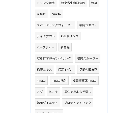
ドリンク販売
温泉微生物研究所
特許
炭酸水
強炭酸
スパークリングウォーター
福岡市カフェ
テイクアウト
kidsドリンク
ハーブティー
新商品
RG92プロテインドリンク
福岡スムージー
緑藻エキス
保湿オイル
伊都の国洗剤
hinata
hinata洗剤
福岡市東区hinata
スギ
ヒノキ
香住ヶ丘よもぎ蒸し
福岡ダイエット
プロテインドリンク