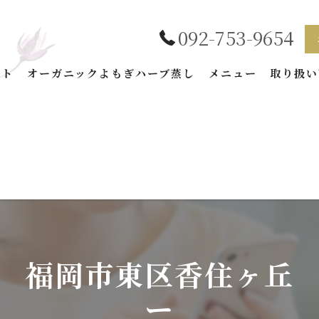
092-753-9654
プト
オーガニックよもぎハーブ蒸し
メニュー
取り扱い
BEAUTYの特徴
加商品
藻
テイン
 福岡市東区香住ヶ丘
ー