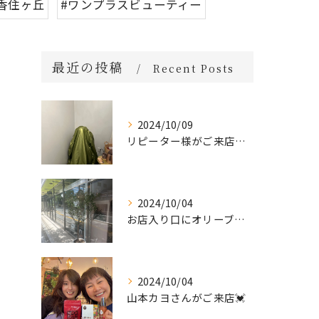
香住ヶ丘
#ワンプラスビューティー
最近の投稿
Recent Posts
2024/10/09
リピーター様がご来店🌿オーガニックよもぎハーブ蒸し
2024/10/04
お店入り口にオリーブの木を置きました🌲
2024/10/04
山本カヨさんがご来店💓