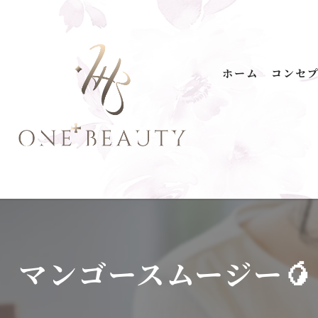
ホーム
コンセ
ONE+
無添
温泉
プロ
馬油
マンゴースムージー
洗剤