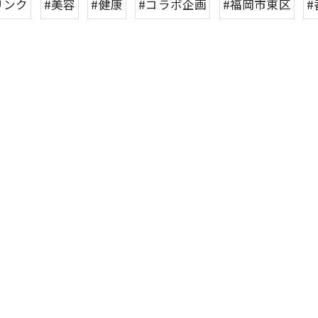
リンク
#美容
#健康
#コラボ企画
#福岡市東区
#