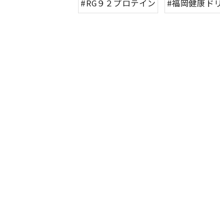
#RG９２プロテイン
#福岡健康ド