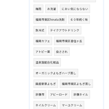
梅雨
お洗濯
におい気にならない
福岡市東区hinata洗剤
６０年続く味
急冷式
テイクアウトドリンク
福岡カフェ
福岡市東区香住ヶ丘
アトピー薬
虫さされ
温泉藻配合化粧品
オーガニックよもぎハーブ蒸し
国産新芽よもぎ
福岡市東区よもぎ蒸し
宗像市
アビーロード
宗像ネイル
ネイルクリーム
マーユクリーム