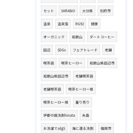
セット
SARABiO
大分県
別府市
温泉
温泉藻
RG92
健康
オーガニック
和歌山
ダートコーヒー
田辺
SDGs
フェアトレード
老舗
喫茶店
喫茶ヒーロー
和歌山県田辺市
和歌山県田辺市
老舗喫茶店
老舗喫茶店
喫茶ヒーロー様
喫茶ヒーロー様
量り売り
伊都の国洗剤hinata
糸島
お洗濯でsdgS
海に還る洗剤
福岡市