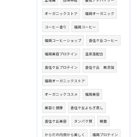
生理痛
自律神経
養成アドバイザー
オーガニックストア
福岡オーガニック
コーヒー香り
福岡コーヒー
福岡コーヒーショップ
香住ケ丘コーヒー
福岡美容プロテイン
温泉藻配合
香住ケ丘プロテイン
香住ケ丘 無添加
福岡オーガニックストア
オーガニックコスメ
福岡美容
美容と健康
香住ケ丘よもぎ蒸し
香住ケ丘美容
タンパク質
朝食
からだの内側から美しく
福岡プロテイン