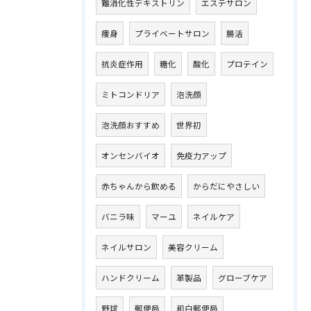
難消化性デキストリン
エステサロン
痩身
プライベートサロン
腸活
抗炎症作用
糖化
酸化
プロテイン
ミトコンドリア
泡洗顔
泡洗顔おすすめ
世界初
オンセンバイオ
免疫力アップ
赤ちゃんから飲める
からだにやさしい
バニラ味
マーユ
ネイルケア
ネイルサロン
美容クリーム
ハンドクリーム
革製品
グローブケア
野球
郵便局
和白郵便局