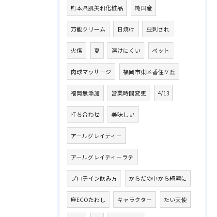
熊本県肌美和化粧品
純国産
万能クリーム
日焼け
虫刺され
火傷
夏
溶けにくい
ペット
肉球マッサージ
福岡市東区香住ケ丘
福岡無添加
営業時間変更
4/13
打ち合わせ
美味しい
アールグレイティー
アールグレイティーラテ
プロテイン飲み方
からだの中から綺麗に
麻ECOたわし
キャラクター
たい天使