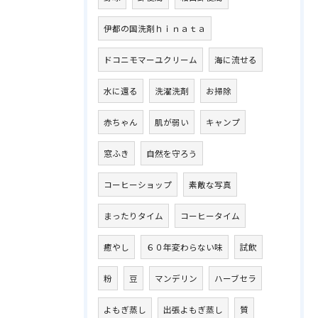
伊都の国洗剤ｈｉｎａｔａ
ドコニモマーユクリーム
海に流せる
水に還る
洗濯洗剤
お掃除
赤ちゃん
肌が弱い
キャンプ
窓ふき
自然を守ろう
コーヒーショップ
素敵な写真
まったりタイム
コーヒータイム
癒やし
６０年変わらない味
試飲
粉
豆
マンデリン
ハーブセラ
よもぎ蒸し
出張よもぎ蒸し
質