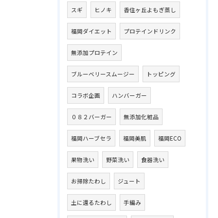
スギ
ヒノキ
香住ヶ丘よもぎ蒸し
福岡ダイエット
プロテインドリンク
無添加プロテイン
ブルーベリースムージー
トッピング
コラボ企画
ハンバーガー
０８２バーガー
無添加化粧品
福岡ハーブセラ
福岡美肌
福岡ECO
果物洗い
野菜洗い
食器洗い
お掃除たわし
ジュート
土に還るたわし
手編み