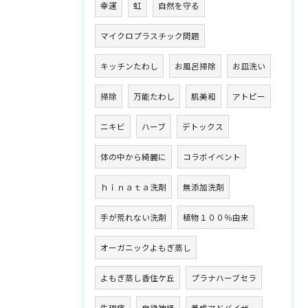
幸運
虹
自然を守る
マイクロプラスチック問題
キッチンたわし
お風呂掃除
お皿洗い
掃除
万能たわし
肌美和
アトピー
ニキビ
ハーブ
デトックス
体の中から綺麗に
コラボイベント
ｈｉｎａｔａ洗剤
無添加洗剤
手が荒れない洗剤
植物１００％由来
オーガニックよもぎ蒸し
よもぎ蒸し香住ケ丘
プラナハーブセラ