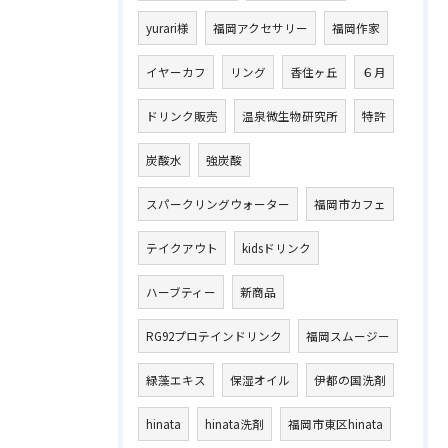
yurari様
福岡アクセサリー
福岡作家
イヤーカフ
リング
香住ヶ丘
６月
ドリンク販売
温泉微生物研究所
特許
炭酸水
強炭酸
スパークリングウォーター
福岡市カフェ
テイクアウト
kidsドリンク
ハーブティー
新商品
RG92プロテインドリンク
福岡スムージー
緑藻エキス
保湿オイル
伊都の国洗剤
hinata
hinata洗剤
福岡市東区hinata