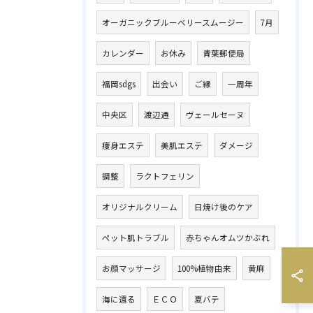
オーガニックブルーベリースムージー
7月
カレンダー
お休み
青葉郵便局
福岡sdgs
出会い
ご縁
一周年
中央区
渡辺通
ヴェールセーヌ
痩身エステ
美肌エステ
ダメージ
調整
ラクトフェリン
オリジナルクリーム
日焼け後のケア
ペット肌トラブル
赤ちゃんオムツかぶれ
お顔マッサージ
100%植物由来
黄麻
海に還る
ＥＣＯ
夏バテ