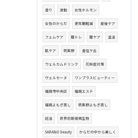
香り
波動
女性ホルモン
女性のからだ
更年期軽減
産後ケア
フェムケア
膣トレ
膣ケア
温活
肌ケア
筑紫野
香住ケ丘
ウェルカムドリンク
花粉症対策
ヴェルセーヌ
ワンプラスビューティー
福岡市中央区
福岡エステ
福岡よもぎ蒸し
筑紫野よもぎ蒸し
妊活
世界初新規微生物
SARABiO beauty
からだの中から美しく