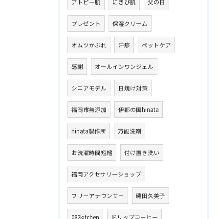
アトピー肌
にきび肌
父の日
プレゼント
保湿クリーム
オムツかぶれ
汗疹
ペットケア
感謝
オールインワンジェル
シニアモデル
日焼け対策
福岡市無添加
伊都の国hinata
hinata製作所
万能洗剤
お洗濯時間短縮
付け置き洗い
福岡アクセサリーショップ
フリーアナウンサー
磯田久美子
082kitchen
ドリップコーヒー