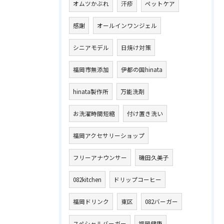
オムツかぶれ
汗疹
ペットケア
感謝
オールインワンジェル
シニアモデル
日焼け対策
福岡市無添加
伊都の国hinata
hinata製作所
万能洗剤
お洗濯時間短縮
付け置き洗い
福岡アクセサリーショップ
フリーアナウンサー
磯田久美子
082kitchen
ドリップコーヒー
福岡ドリンク
東区
082バーガー
スペシャルバーガー
福岡健康