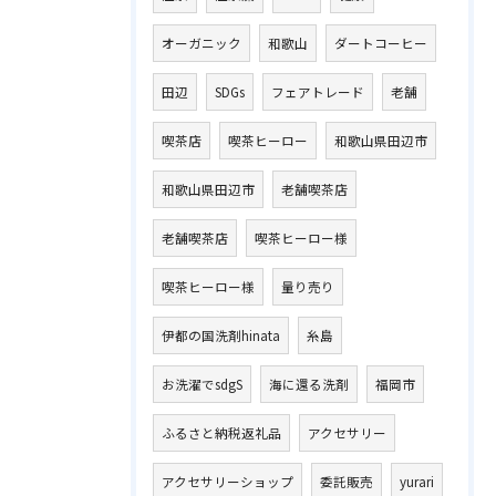
オーガニック
和歌山
ダートコーヒー
田辺
SDGs
フェアトレード
老舗
喫茶店
喫茶ヒーロー
和歌山県田辺市
和歌山県田辺市
老舗喫茶店
老舗喫茶店
喫茶ヒーロー様
喫茶ヒーロー様
量り売り
伊都の国洗剤hinata
糸島
お洗濯でsdgS
海に還る洗剤
福岡市
ふるさと納税返礼品
アクセサリー
アクセサリーショップ
委託販売
yurari