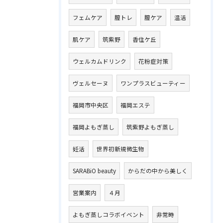
フェムケア
膣トレ
膣ケア
温活
肌ケア
筑紫野
香住ケ丘
ウェルカムドリンク
花粉症対策
ヴェルセーヌ
ワンプラスビューティー
福岡市中央区
福岡エステ
福岡よもぎ蒸し
筑紫野よもぎ蒸し
妊活
世界初新規微生物
SARABiO beauty
からだの中から美しく
営業案内
４月
よもぎ蒸しコラボイベント
非常時