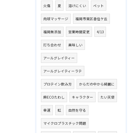
火傷
夏
溶けにくい
ペット
肉球マッサージ
福岡市東区香住ケ丘
福岡無添加
営業時間変更
4/13
打ち合わせ
美味しい
アールグレイティー
アールグレイティーラテ
プロテイン飲み方
からだの中から綺麗に
麻ECOたわし
キャラクター
たい天使
幸運
虹
自然を守る
マイクロプラスチック問題