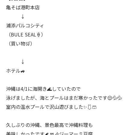
亀そば港町本店
↓
浦添パルコシティ
（BULE SEAL🍦）
（買い物🛒）
↓
ホテル🚙
沖縄は4/1に海開き🌊していたので
泳げましたが、海とプールはまだ寒かったです😌💦💦
室内の温水プールで沢山遊びました✨🩱🩳
久しぶりの沖縄、景色最高で沖縄料理も
美味しかったです🌊🍴🎶ジーマーミ豆腐