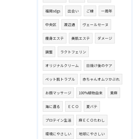
福岡sdgs
出会い
ご縁
一周年
中央区
渡辺通
ヴェールセーヌ
痩身エステ
美肌エステ
ダメージ
調整
ラクトフェリン
オリジナルクリーム
日焼け後のケア
ペット肌トラブル
赤ちゃんオムツかぶれ
お顔マッサージ
100%植物由来
黄麻
海に還る
ＥＣＯ
夏バテ
プロテイン生活
麻ＥＣＯたわし
環境にやさしい
地球にやさしい