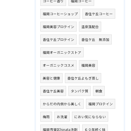
コーヒー香り
福岡コーヒー
福岡コーヒーショップ
香住ケ丘コーヒー
福岡美容プロテイン
温泉藻配合
香住ケ丘プロテイン
香住ケ丘 無添加
福岡オーガニックストア
オーガニックコスメ
福岡美容
美容と健康
香住ケ丘よもぎ蒸し
香住ケ丘美容
タンパク質
朝食
からだの内側から美しく
福岡プロテイン
梅雨
お洗濯
におい気にならない
福岡市東区hinata洗剤
６０年続く味