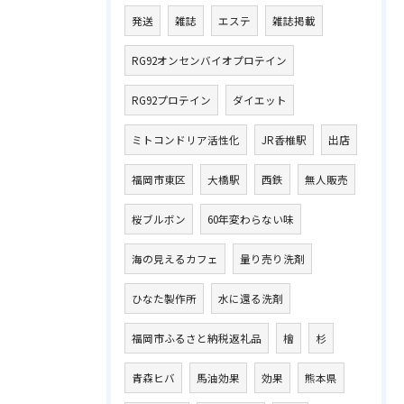
発送
雑誌
エステ
雑誌掲載
RG92オンセンバイオプロテイン
RG92プロテイン
ダイエット
ミトコンドリア活性化
JR香椎駅
出店
福岡市東区
大橋駅
西鉄
無人販売
桜ブルボン
60年変わらない味
海の見えるカフェ
量り売り洗剤
ひなた製作所
水に還る洗剤
福岡市ふるさと納税返礼品
檜
杉
青森ヒバ
馬油効果
効果
熊本県