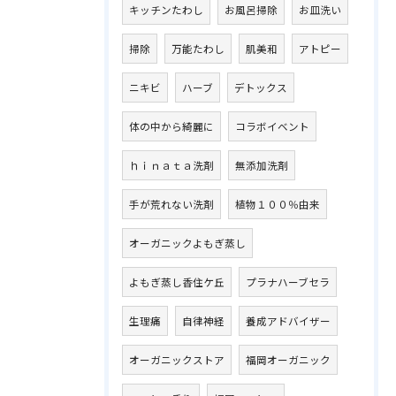
キッチンたわし
お風呂掃除
お皿洗い
掃除
万能たわし
肌美和
アトピー
ニキビ
ハーブ
デトックス
体の中から綺麗に
コラボイベント
ｈｉｎａｔａ洗剤
無添加洗剤
手が荒れない洗剤
植物１００％由来
オーガニックよもぎ蒸し
よもぎ蒸し香住ケ丘
プラナハーブセラ
生理痛
自律神経
養成アドバイザー
オーガニックストア
福岡オーガニック