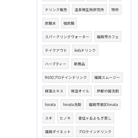
ドリンク販売
温泉微生物研究所
特許
炭酸水
強炭酸
スパークリングウォーター
福岡市カフェ
テイクアウト
kidsドリンク
ハーブティー
新商品
RG92プロテインドリンク
福岡スムージー
緑藻エキス
保湿オイル
伊都の国洗剤
hinata
hinata洗剤
福岡市東区hinata
スギ
ヒノキ
香住ヶ丘よもぎ蒸し
福岡ダイエット
プロテインドリンク