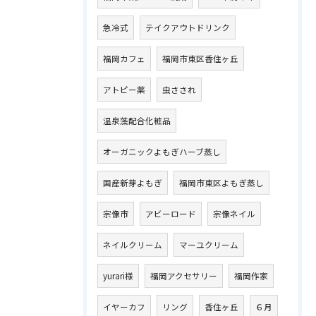
急冷式
テイクアウトドリンク
福岡カフェ
福岡市東区香住ヶ丘
アトピー薬
虫さされ
温泉藻配合化粧品
オーガニックよもぎハーブ蒸し
国産新芽よもぎ
福岡市東区よもぎ蒸し
宗像市
アビーロード
宗像ネイル
ネイルクリーム
マーユクリーム
yurari様
福岡アクセサリー
福岡作家
イヤーカフ
リング
香住ヶ丘
６月