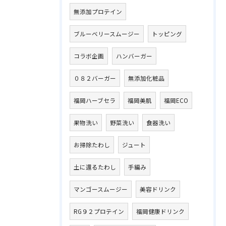
無添加プロテイン
ブルーベリースムージー
トッピング
コラボ企画
ハンバーガー
０８２バーガー
無添加化粧品
福岡ハーブセラ
福岡美肌
福岡ECO
果物洗い
野菜洗い
食器洗い
お掃除たわし
ジュート
土に還るたわし
手編み
マンゴースムージー
美容ドリンク
RG９２プロテイン
福岡健康ドリンク