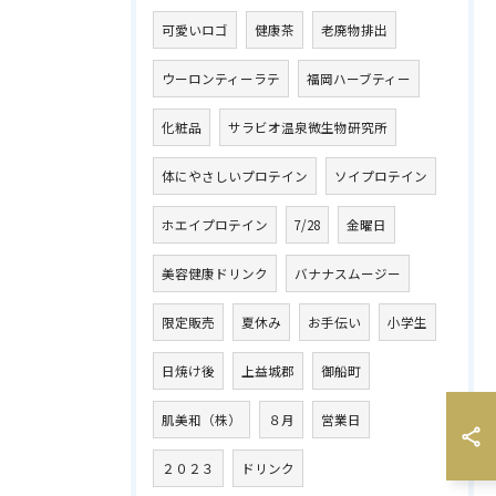
可愛いロゴ
健康茶
老廃物排出
ウーロンティーラテ
福岡ハーブティー
化粧品
サラビオ温泉微生物研究所
体にやさしいプロテイン
ソイプロテイン
ホエイプロテイン
7/28
金曜日
美容健康ドリンク
バナナスムージー
限定販売
夏休み
お手伝い
小学生
日焼け後
上益城郡
御船町
肌美和（株）
８月
営業日
２０２３
ドリンク