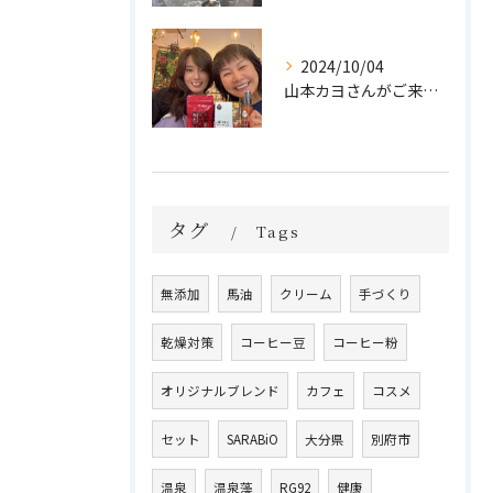
2024/10/04
山本カヨさんがご来店💓
タグ
Tags
無添加
馬油
クリーム
手づくり
乾燥対策
コーヒー豆
コーヒー粉
オリジナルブレンド
カフェ
コスメ
セット
SARABiO
大分県
別府市
温泉
温泉藻
RG92
健康