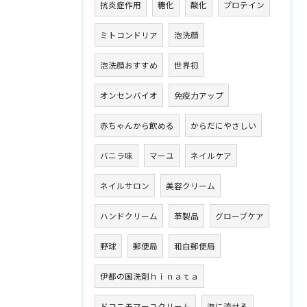
抗炎症作用
糖化
酸化
プロテイン
ミトコンドリア
泡洗顔
泡洗顔おすすめ
世界初
オンセンバイオ
免疫力アップ
赤ちゃんから飲める
からだにやさしい
バニラ味
マーユ
ネイルケア
ネイルサロン
美容クリーム
ハンドクリーム
革製品
グローブケア
野球
郵便局
和白郵便局
伊都の国洗剤ｈｉｎａｔａ
ドコニモマーユクリーム
海に流せる