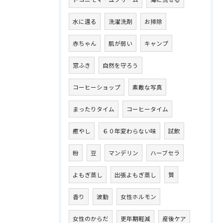
水に還る
洗濯洗剤
お掃除
赤ちゃん
肌が弱い
キャンプ
窓ふき
自然を守ろう
コーヒーショップ
素敵な写真
まったりタイム
コーヒータイム
癒やし
６０年変わらない味
試飲
粉
豆
マンデリン
ハーブセラ
よもぎ蒸し
出張よもぎ蒸し
質
香り
波動
女性ホルモン
女性のからだ
更年期軽減
産後ケア