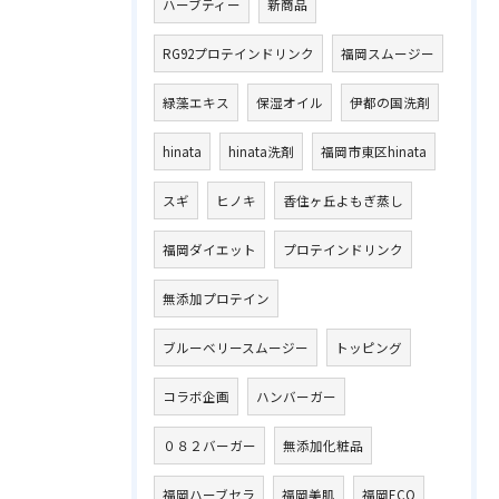
ハーブティー
新商品
RG92プロテインドリンク
福岡スムージー
緑藻エキス
保湿オイル
伊都の国洗剤
hinata
hinata洗剤
福岡市東区hinata
スギ
ヒノキ
香住ヶ丘よもぎ蒸し
福岡ダイエット
プロテインドリンク
無添加プロテイン
ブルーベリースムージー
トッピング
コラボ企画
ハンバーガー
０８２バーガー
無添加化粧品
福岡ハーブセラ
福岡美肌
福岡ECO