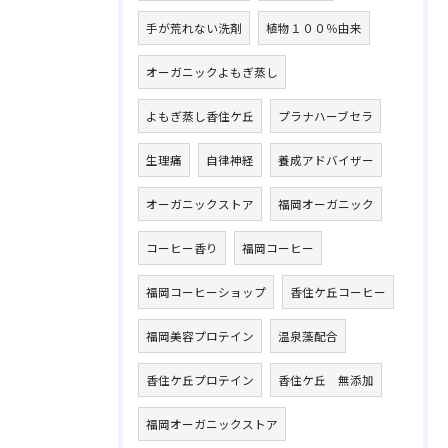
手が荒れない洗剤
植物１００％由来
オーガニックよもぎ蒸し
よもぎ蒸し香住ケ丘
プラナハーブセラ
生理痛
自律神経
養成アドバイザー
オーガニックストア
福岡オーガニック
コーヒー香り
福岡コーヒー
福岡コーヒーショップ
香住ケ丘コーヒー
福岡美容プロテイン
温泉藻配合
香住ケ丘プロテイン
香住ケ丘 無添加
福岡オーガニックストア