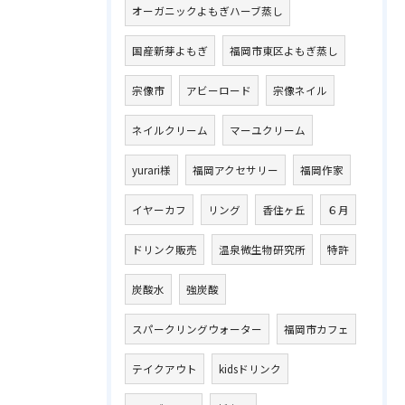
オーガニックよもぎハーブ蒸し
国産新芽よもぎ
福岡市東区よもぎ蒸し
宗像市
アビーロード
宗像ネイル
ネイルクリーム
マーユクリーム
yurari様
福岡アクセサリー
福岡作家
イヤーカフ
リング
香住ヶ丘
６月
ドリンク販売
温泉微生物研究所
特許
炭酸水
強炭酸
スパークリングウォーター
福岡市カフェ
テイクアウト
kidsドリンク