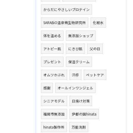
からだにやさしいプロテイン
SARABiO温泉微生物研究所
化粧水
体を温める
無添加ショップ
アトピー肌
にきび肌
父の日
プレゼント
保湿クリーム
オムツかぶれ
汗疹
ペットケア
感謝
オールインワンジェル
シニアモデル
日焼け対策
福岡市無添加
伊都の国hinata
hinata製作所
万能洗剤