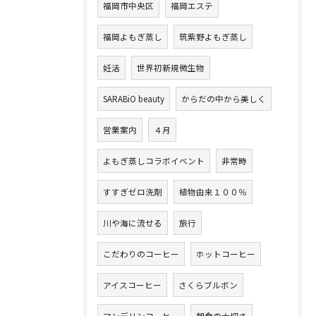
福岡市中央区
福岡エステ
福岡よもぎ蒸し
筑紫野よもぎ蒸し
妊活
世界初新規微生物
SARABiO beauty
からだの中から美しく
営業案内
４月
よもぎ蒸しコラボイベント
非常時
すすぎゼロ洗剤
植物由来１００％
川や海に流せる
旅行
こだわりのコーヒー
ホットコーヒー
アイスコーヒー
さくらブルボン
マンデリンコーヒー
朝食の大切さ