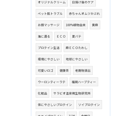
オリジナルクリーム
日焼け後のケア
ペット肌トラブル
赤ちゃんオムツかぶれ
お顔マッサージ
100%植物由来
黄麻
海に還る
ＥＣＯ
夏バテ
プロテイン生活
麻ＥＣＯたわし
環境にやさしい
地球にやさしい
可愛いロゴ
健康茶
老廃物排出
ウーロンティーラテ
福岡ハーブティー
化粧品
サラビオ温泉微生物研究所
体にやさしいプロテイン
ソイプロテイン
ホエイプロテイン
7/28
金曜日