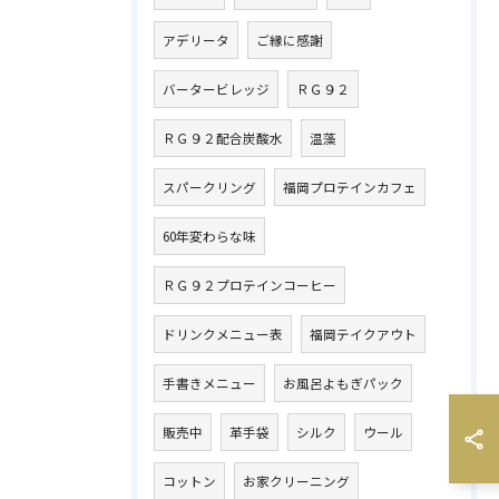
アデリータ
ご縁に感謝
バータービレッジ
ＲＧ９２
ＲＧ９２配合炭酸水
温藻
スパークリング
福岡プロテインカフェ
60年変わらな味
ＲＧ９２プロテインコーヒー
ドリンクメニュー表
福岡テイクアウト
手書きメニュー
お風呂よもぎパック
販売中
革手袋
シルク
ウール
コットン
お家クリーニング