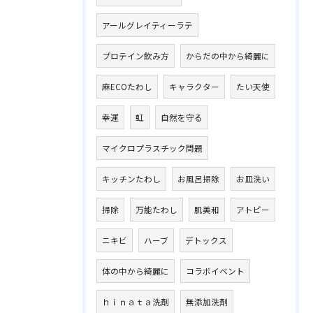
アールグレイティーラテ
プロテイン飲み方
からだの中から綺麗に
麻ECOたわし
キャラクター
たい天使
幸運
虹
自然を守る
マイクロプラスチック問題
キッチンたわし
お風呂掃除
お皿洗い
掃除
万能たわし
肌美和
アトピー
ニキビ
ハーブ
デトックス
体の中から綺麗に
コラボイベント
ｈｉｎａｔａ洗剤
無添加洗剤