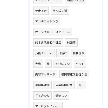
健康長寿
たんぱく質
アンチエイジング
オリジナルマーユクリーム
熊本県肌美和化粧品
純国産
万能クリーム
日焼け
虫刺され
火傷
夏
溶けにくい
ペット
肉球マッサージ
福岡市東区香住ケ丘
福岡無添加
営業時間変更
4/13
打ち合わせ
美味しい
アールグレイティー