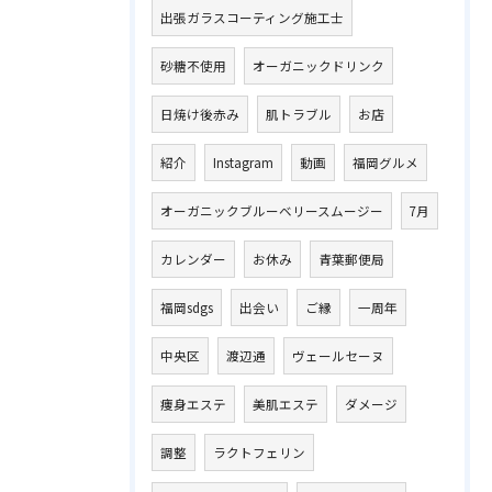
出張ガラスコーティング施工士
砂糖不使用
オーガニックドリンク
日焼け後赤み
肌トラブル
お店
紹介
Instagram
動画
福岡グルメ
オーガニックブルーベリースムージー
7月
カレンダー
お休み
青葉郵便局
福岡sdgs
出会い
ご縁
一周年
中央区
渡辺通
ヴェールセーヌ
痩身エステ
美肌エステ
ダメージ
調整
ラクトフェリン