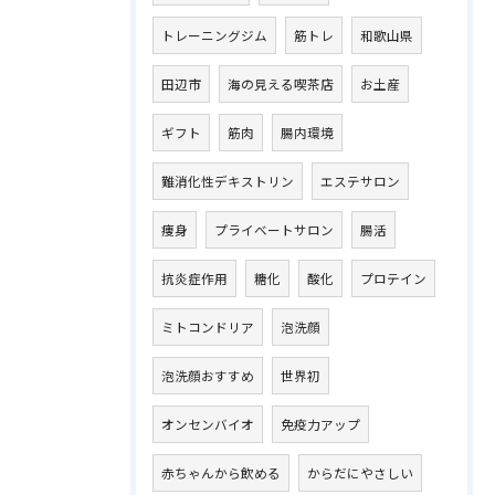
トレーニングジム
筋トレ
和歌山県
田辺市
海の見える喫茶店
お土産
ギフト
筋肉
腸内環境
難消化性デキストリン
エステサロン
痩身
プライベートサロン
腸活
抗炎症作用
糖化
酸化
プロテイン
ミトコンドリア
泡洗顔
泡洗顔おすすめ
世界初
オンセンバイオ
免疫力アップ
赤ちゃんから飲める
からだにやさしい