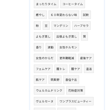
まったりタイム
コーヒータイム
癒やし
６０年変わらない味
試飲
粉
豆
マンデリン
ハーブセラ
よもぎ蒸し
出張よもぎ蒸し
質
香り
波動
女性ホルモン
女性のからだ
更年期軽減
産後ケア
フェムケア
膣トレ
膣ケア
温活
肌ケア
筑紫野
香住ケ丘
ウェルカムドリンク
花粉症対策
ヴェルセーヌ
ワンプラスビューティー