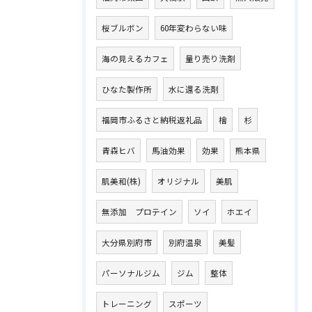
桜ブルボン
60年変わらない味
海の見えるカフェ
量り売り洗剤
ひなた製作所
水に還る洗剤
福岡市ふるさと納税返礼品
檜
杉
青森ヒバ
馬油効果
効果
熊本県
肌美和(株)
オリジナル
美肌
無添加 プロテイン
ソイ
ホエイ
大分県別府市
別府温泉
美髪
パーソナルジム
ジム
整体
トレーニング
スポーツ