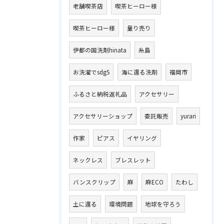
老舗喫茶店
喫茶ヒーロー様
喫茶ヒーロー様
量り売り
伊都の国洗剤hinata
糸島
お洗濯でsdgS
海に還る洗剤
福岡市
ふるさと納税返礼品
アクセサリー
アクセサリーショップ
委託販売
yurari
作家
ピアス
イヤリング
ネックレス
ブレスレット
バンスクリップ
麻
麻ECO
たわし
土に還る
環境問題
地球を守ろう