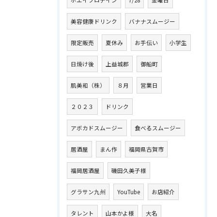
美容健康ドリンク
バナナスムージー
限定販売
夏休み
お手伝い
小学生
日焼け後
上益城郡
御船町
肌美和（株）
８月
営業日
２０２３
ドリンク
アボカドスムージー
食べるスムージー
居酒屋
まん作
福岡県古賀市
福岡居酒屋
磯田久美子様
グラサン九州
YouTube
お店紹介
タレント
山本かよ様
大名