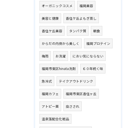
オーガニックコスメ
福岡美容
美容と健康
香住ケ丘よもぎ蒸し
香住ケ丘美容
タンパク質
朝食
からだの内側から美しく
福岡プロテイン
梅雨
お洗濯
におい気にならない
福岡市東区hinata洗剤
６０年続く味
急冷式
テイクアウトドリンク
福岡カフェ
福岡市東区香住ヶ丘
アトピー薬
虫さされ
温泉藻配合化粧品