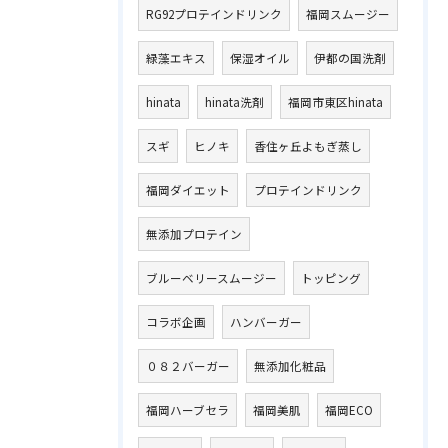
RG92プロテインドリンク
福岡スムージー
緑藻エキス
保湿オイル
伊都の国洗剤
hinata
hinata洗剤
福岡市東区hinata
スギ
ヒノキ
香住ヶ丘よもぎ蒸し
福岡ダイエット
プロテインドリンク
無添加プロテイン
ブルーベリースムージー
トッピング
コラボ企画
ハンバーガー
０８２バーガー
無添加化粧品
福岡ハーブセラ
福岡美肌
福岡ECO