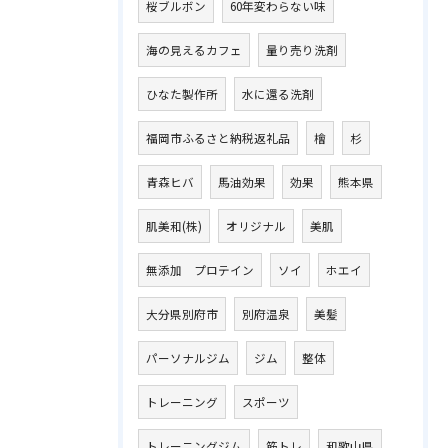
桜ブルボン
60年変わらない味
海の見えるカフェ
量り売り洗剤
ひなた製作所
水に還る洗剤
福岡市ふるさと納税返礼品
檜
杉
青森ヒバ
馬油効果
効果
熊本県
肌美和(株)
オリジナル
美肌
無添加 プロテイン
ソイ
ホエイ
大分県別府市
別府温泉
美髪
パーソナルジム
ジム
整体
トレーニング
スポーツ
トレーニングジム
筋トレ
和歌山県