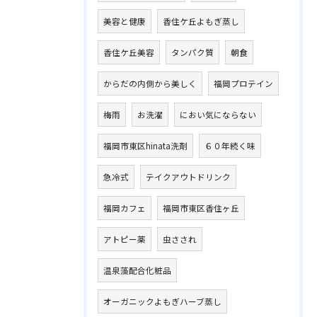
美容と健康
香住ケ丘よもぎ蒸し
香住ケ丘美容
タンパク質
朝食
からだの内側から美しく
福岡プロテイン
梅雨
お洗濯
におい気にならない
福岡市東区hinata洗剤
６０年続く味
急冷式
テイクアウトドリンク
福岡カフェ
福岡市東区香住ヶ丘
アトピー薬
虫さされ
温泉藻配合化粧品
オーガニックよもぎハーブ蒸し