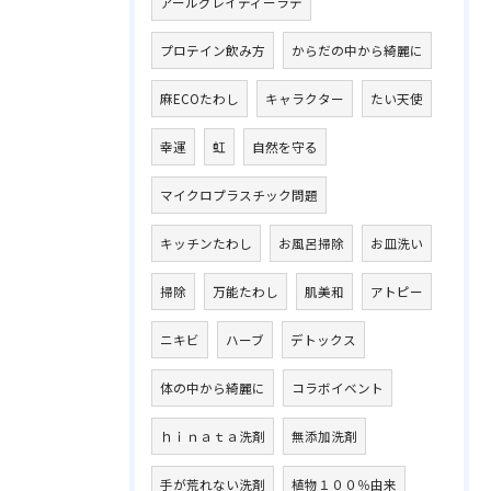
アールグレイティーラテ
プロテイン飲み方
からだの中から綺麗に
麻ECOたわし
キャラクター
たい天使
幸運
虹
自然を守る
マイクロプラスチック問題
キッチンたわし
お風呂掃除
お皿洗い
掃除
万能たわし
肌美和
アトピー
ニキビ
ハーブ
デトックス
体の中から綺麗に
コラボイベント
ｈｉｎａｔａ洗剤
無添加洗剤
手が荒れない洗剤
植物１００％由来