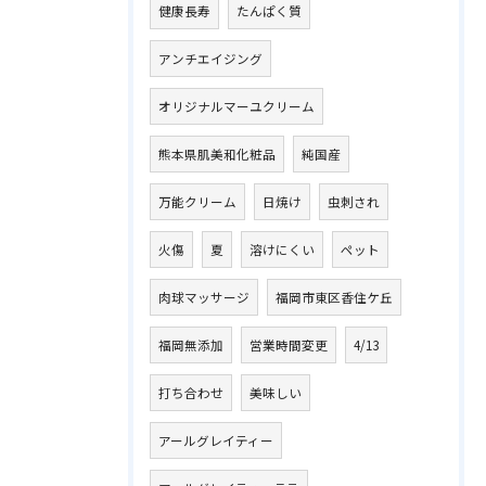
健康長寿
たんぱく質
アンチエイジング
オリジナルマーユクリーム
熊本県肌美和化粧品
純国産
万能クリーム
日焼け
虫刺され
火傷
夏
溶けにくい
ペット
肉球マッサージ
福岡市東区香住ケ丘
福岡無添加
営業時間変更
4/13
打ち合わせ
美味しい
アールグレイティー