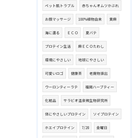
ペット肌トラブル
赤ちゃんオムツかぶれ
お顔マッサージ
100%植物由来
黄麻
海に還る
ＥＣＯ
夏バテ
プロテイン生活
麻ＥＣＯたわし
環境にやさしい
地球にやさしい
可愛いロゴ
健康茶
老廃物排出
ウーロンティーラテ
福岡ハーブティー
化粧品
サラビオ温泉微生物研究所
体にやさしいプロテイン
ソイプロテイン
ホエイプロテイン
7/28
金曜日