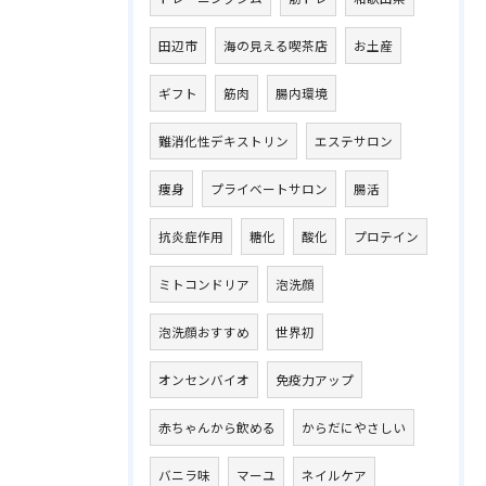
田辺市
海の見える喫茶店
お土産
ギフト
筋肉
腸内環境
難消化性デキストリン
エステサロン
痩身
プライベートサロン
腸活
抗炎症作用
糖化
酸化
プロテイン
ミトコンドリア
泡洗顔
泡洗顔おすすめ
世界初
オンセンバイオ
免疫力アップ
赤ちゃんから飲める
からだにやさしい
バニラ味
マーユ
ネイルケア