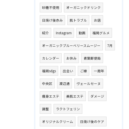
砂糖不使用
オーガニックドリンク
日焼け後赤み
肌トラブル
お店
紹介
Instagram
動画
福岡グルメ
オーガニックブルーベリースムージー
7月
カレンダー
お休み
青葉郵便局
福岡sdgs
出会い
ご縁
一周年
中央区
渡辺通
ヴェールセーヌ
痩身エステ
美肌エステ
ダメージ
調整
ラクトフェリン
オリジナルクリーム
日焼け後のケア