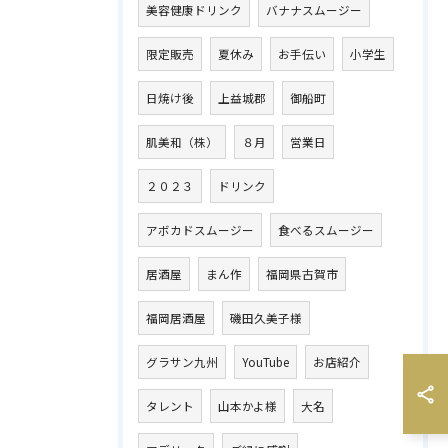
美容健康ドリンク
バナナスムージー
限定販売
夏休み
お手伝い
小学生
日焼け後
上益城郡
御船町
肌美和（株）
８月
営業日
２０２３
ドリンク
アボカドスムージー
食べるスムージー
居酒屋
まん作
福岡県古賀市
福岡居酒屋
磯田久美子様
グラサン九州
YouTube
お店紹介
タレント
山本かよ様
大名