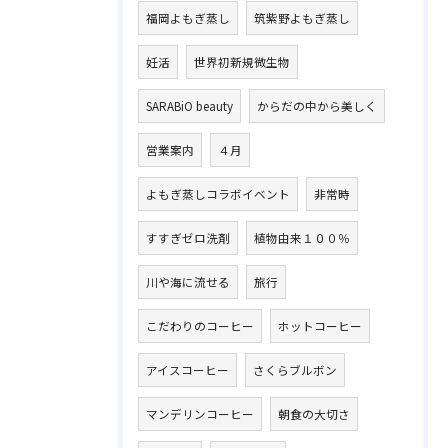
福岡よもぎ蒸し
筑紫野よもぎ蒸し
妊活
世界初新規微生物
SARABiO beauty
からだの中から美しく
営業案内
４月
よもぎ蒸しコラボイベント
非常時
すすぎゼロ洗剤
植物由来１００％
川や海に流せる
旅行
こだわりのコーヒー
ホットコーヒー
アイスコーヒー
さくらブルボン
マンデリンコーヒー
朝食の大切さ