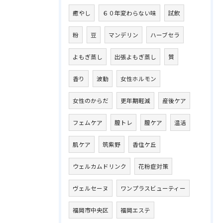
癒やし
６０年変わらない味
試飲
粉
豆
マンデリン
ハーブセラ
よもぎ蒸し
出張よもぎ蒸し
質
香り
波動
女性ホルモン
女性のからだ
更年期軽減
産後ケア
フェムケア
膣トレ
膣ケア
温活
肌ケア
筑紫野
香住ケ丘
ウェルカムドリンク
花粉症対策
ヴェルセーヌ
ワンプラスビューティー
福岡市中央区
福岡エステ