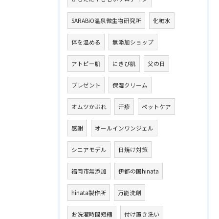
SARABiO温泉微生物研究所
化粧水
体を温める
無添加ショップ
アトピー肌
にきび肌
父の日
プレゼント
保湿クリーム
オムツかぶれ
汗疹
ペットケア
感謝
オールインワンジェル
シニアモデル
日焼け対策
福岡市無添加
伊都の国hinata
hinata製作所
万能洗剤
お洗濯時間短縮
付け置き洗い