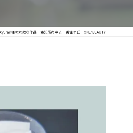
家yurari様の素敵な作品 委託販売中☆ 香住ケ丘 ONE⁺BEAUTY