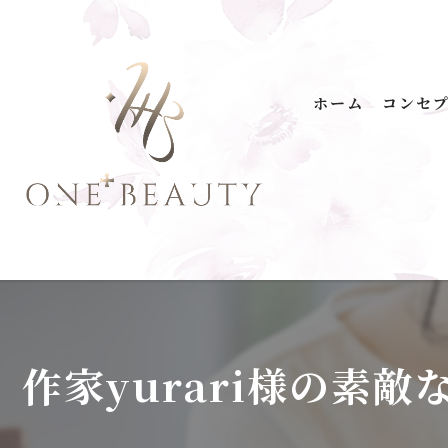
ホーム
コンセ
ONE+
無添
温泉
プロ
馬油
作家yurari様の素
洗剤