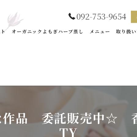
092-753-9654
プト
オーガニックよもぎハーブ蒸し
メニュー
取り扱い
BEAUTYの特徴
加商品
藻
テイン
敵な作品 委託販売中☆ 香
TY