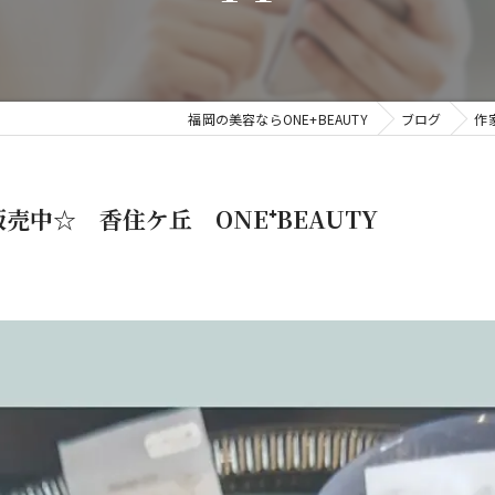
福岡の美容ならONE+BEAUTY
ブログ
作
販売中☆ 香住ケ丘 ONE⁺BEAUTY